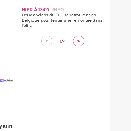
HIER À 13:07
INFO
Deux anciens du TFC se retrouvent en
Belgique pour tenter une remontée dans
l’élite
/
<
>
1
4
yann