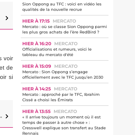
Sion Oppong au TFC : voici en vidéo les
qualités de la nouvelle recrue
HIER À 17:15
MERCATO
Mercato : où se classe Sion Oppong parmi
les plus gros achats de l’ère RedBird ?
HIER À 16:20
MERCATO
Officialisations et rumeurs, voici le
tableau du mercato d'été
s voir
HIER À 15:09
MERCATO
et de
Mercato : Sion Oppong s’engage
ir si
officiellement avec le TFC jusqu’en 2030
HIER À 14:25
MERCATO
Mercato : approché par le TFC, Ibrahim
Cissé a choisi les Émirats
HIER À 13:55
MERCATO
« Il arrive toujours un moment où il est
"
temps de passer à autre chose » :
Cresswell explique son transfert au Stade
Rennais