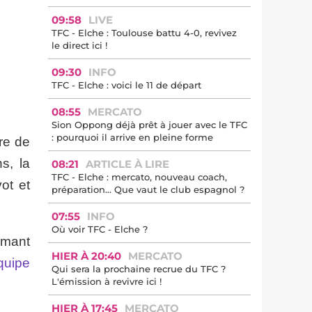
09:58
LIVE
TFC - Elche : Toulouse battu 4-0, revivez
le direct ici !
09:30
INFO
TFC - Elche : voici le 11 de départ
08:55
MERCATO
Sion Oppong déjà prêt à jouer avec le TFC
: pourquoi il arrive en pleine forme
ure de
s, la
08:21
ARTICLE À LIRE
TFC - Elche : mercato, nouveau coach,
ot et
préparation… Que vaut le club espagnol ?
07:55
INFO
Où voir TFC - Elche ?
amant
HIER À 20:40
MERCATO
équipe
Qui sera la prochaine recrue du TFC ?
L'émission à revivre ici !
HIER À 17:45
MERCATO