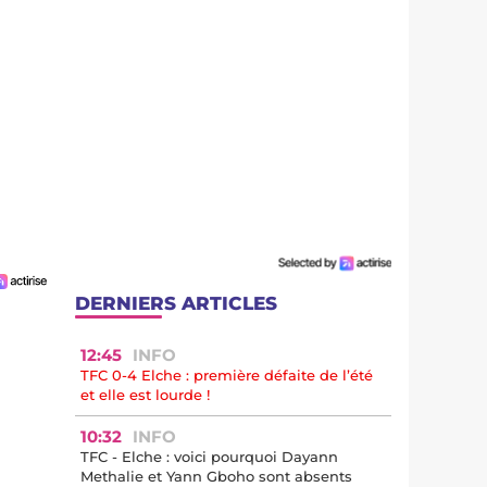
DERNIERS ARTICLES
12:45
INFO
TFC 0-4 Elche : première défaite de l’été
et elle est lourde !
10:32
INFO
TFC - Elche : voici pourquoi Dayann
Methalie et Yann Gboho sont absents