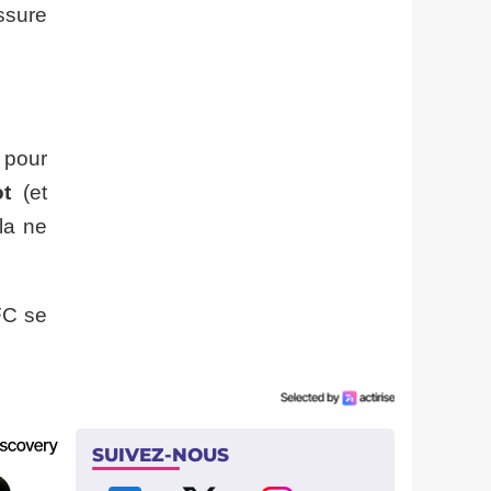
ssure
 pour
t
(et
ela ne
FC se
SUIVEZ-NOUS