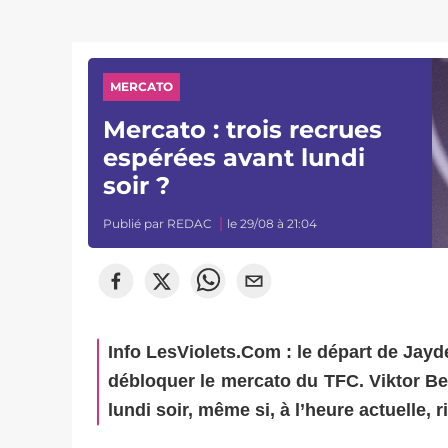
MERCATO
Mercato : trois recrues
espérées avant lundi
soir ?
Publié par
REDAC
le 29/08 à 21:04
Info LesViolets.Com : le départ de Jayd
débloquer le mercato du TFC. Viktor Be
lundi soir, même si, à l’heure actuelle, 