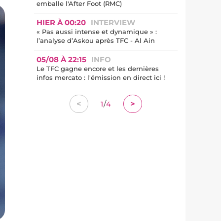
emballe l'After Foot (RMC)
HIER À 00:20
INTERVIEW
« Pas aussi intense et dynamique » :
l’analyse d’Askou après TFC - Al Ain
05/08 À 22:15
INFO
Le TFC gagne encore et les dernières
infos mercato : l'émission en direct ici !
/
<
>
1
4