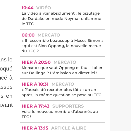
10:44
VIDÉO
La vidéo à voir absolument : le bizutage
de Dardake en mode Neymar enflamme
le TFC
06:00
MERCATO
« Il ressemble beaucoup à Moses Simon »
: qui est Sion Oppong, la nouvelle recrue
du TFC ?
ans le
HIER À 20:50
MERCATO
Mercato : que vaut Oppong et faut-il aller
voqué
sur Dallinga ? L'émission en direct ici !
ncé à
HIER À 18:31
MERCATO
asses
« J'aurais dû recruter plus tôt » : un an
après, la même question se pose au TFC
ès en
avant
HIER À 17:43
SUPPORTERS
Voici le nouveau nombre d'abonnés au
TFC !
HIER À 13:15
ARTICLE À LIRE