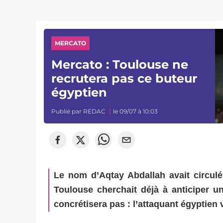
MERCATO
Mercato : Toulouse ne
recrutera pas ce buteur
égyptien
Publié par
REDAC
le 09/07 à 10:03
Le nom d’Aqtay Abdallah avait circul
Toulouse cherchait déjà à anticiper u
concrétisera pas : l’attaquant égyptien 