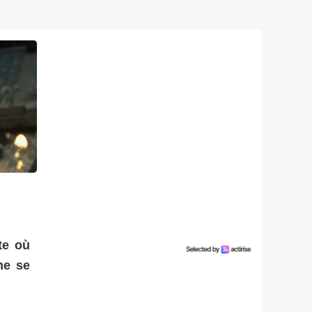
te où
ne se