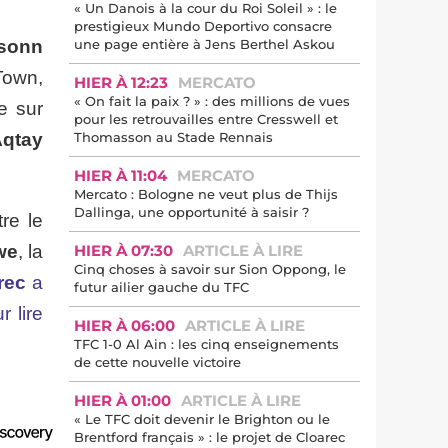
« Un Danois à la cour du Roi Soleil » : le
prestigieux Mundo Deportivo consacre
sonn
une page entière à Jens Berthel Askou
 Town,
HIER À 12:23
MERCATO
« On fait la paix ? » : des millions de vues
e sur
pour les retrouvailles entre Cresswell et
qtay
Thomasson au Stade Rennais
HIER À 11:04
MERCATO
Mercato : Bologne ne veut plus de Thijs
Dallinga, une opportunité à saisir ?
re le
we
, la
HIER À 07:30
ARTICLE À LIRE
Cinq choses à savoir sur Sion Oppong, le
rec
a
futur ailier gauche du TFC
r lire
HIER À 06:00
ARTICLE À LIRE
TFC 1-0 Al Ain : les cinq enseignements
de cette nouvelle victoire
HIER À 01:00
ARTICLE À LIRE
« Le TFC doit devenir le Brighton ou le
Brentford français » : le projet de Cloarec