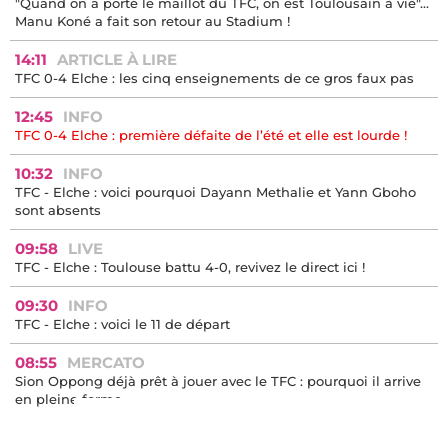
"Quand on a porté le maillot du TFC, on est Toulousain à vie"...
Manu Koné a fait son retour au Stadium !
14:11
ARTICLE À LIRE
TFC 0-4 Elche : les cinq enseignements de ce gros faux pas
12:45
INFO
TFC 0-4 Elche : première défaite de l’été et elle est lourde !
10:32
INFO
TFC - Elche : voici pourquoi Dayann Methalie et Yann Gboho
sont absents
09:58
LIVE
TFC - Elche : Toulouse battu 4-0, revivez le direct ici !
09:30
INFO
TFC - Elche : voici le 11 de départ
08:55
MERCATO
Sion Oppong déjà prêt à jouer avec le TFC : pourquoi il arrive
en pleine forme