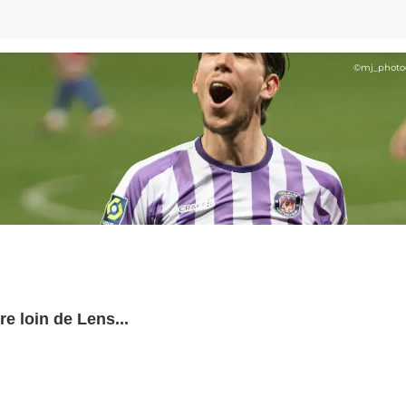
©
mj_photo
re loin de Lens...