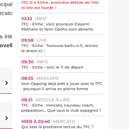
TFC 0-4 Elche : première défaite de l’été
ncipal
et elle est lourde !
ercato
10:32
INFO
TFC - Elche : voici pourquoi Dayann
Methalie et Yann Gboho sont absents
a été
09:58
LIVE
ovell
TFC - Elche : Toulouse battu 4-0, revivez
le direct ici !
09:30
INFO
TFC - Elche : voici le 11 de départ
08:55
MERCATO
Sion Oppong déjà prêt à jouer avec le TFC
: pourquoi il arrive en pleine forme
08:21
ARTICLE À LIRE
TFC - Elche : mercato, nouveau coach,
préparation… Que vaut le club espagnol ?
HIER À 20:40
MERCATO
Qui sera la prochaine recrue du TFC ?