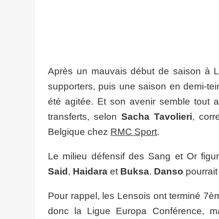
Après un mauvais début de saison à Len
supporters, puis une saison en demi-tei
été agitée. Et son avenir semble tout aut
transferts, selon
Sacha Tavolieri
, corr
Belgique chez
RMC Sport
.
Le milieu défensif des Sang et Or figur
Said
,
Haidara
et
Buksa
.
Danso
pourrait
Pour rappel, les Lensois ont terminé 7è
donc la Ligue Europa Conférence, ma