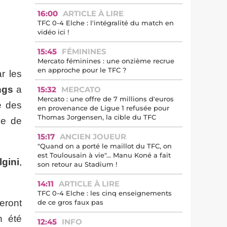
16:00
ARTICLE À LIRE
TFC 0-4 Elche : l'intégralité du match en
vidéo ici !
15:45
FÉMININES
Mercato féminines : une onzième recrue
en approche pour le TFC ?
r les
ngs
a
15:32
MERCATO
Mercato : une offre de 7 millions d'euros
te des
en provenance de Ligue 1 refusée pour
Thomas Jorgensen, la cible du TFC
le de
15:17
ANCIEN JOUEUR
"Quand on a porté le maillot du TFC, on
est Toulousain à vie"... Manu Koné a fait
lgini
,
son retour au Stadium !
14:11
ARTICLE À LIRE
TFC 0-4 Elche : les cinq enseignements
eront
de ce gros faux pas
n été
12:45
INFO