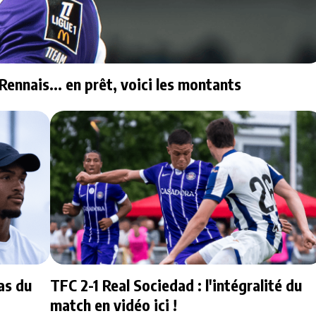
Rennais... en prêt, voici les montants
as du
TFC 2-1 Real Sociedad : l'intégralité du
match en vidéo ici !