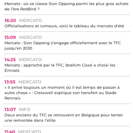
Mercato : où se classe Sion Oppong parmi les plus gros achats
de l’ère RedBird ?
16:20
MERCATO
Officialisations et rumeurs, voici le tableau du mercato d'été
15:09
MERCATO
Mercato : Sion Oppong s’engage officiellement avec le TFC
jusqu’en 2030
14:25
MERCATO
Mercato : approché par le TFC, Ibrahim Cissé a choisi les
Émirats
13:55
MERCATO
« Il arrive toujours un moment où il est temps de passer à
autre chose » : Cresswell explique son transfert au Stade
Rennais
13:07
INFO
Deux anciens du TFC se retrouvent en Belgique pour tenter
une remontée dans l’élite
11:40
MERCATO