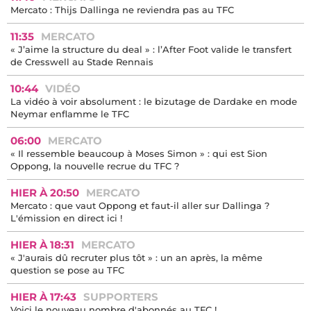
Mercato : Thijs Dallinga ne reviendra pas au TFC
11:35
MERCATO
« J’aime la structure du deal » : l’After Foot valide le transfert
de Cresswell au Stade Rennais
10:44
VIDÉO
La vidéo à voir absolument : le bizutage de Dardake en mode
Neymar enflamme le TFC
06:00
MERCATO
« Il ressemble beaucoup à Moses Simon » : qui est Sion
Oppong, la nouvelle recrue du TFC ?
HIER À 20:50
MERCATO
Mercato : que vaut Oppong et faut-il aller sur Dallinga ?
L'émission en direct ici !
HIER À 18:31
MERCATO
« J'aurais dû recruter plus tôt » : un an après, la même
question se pose au TFC
HIER À 17:43
SUPPORTERS
Voici le nouveau nombre d'abonnés au TFC !