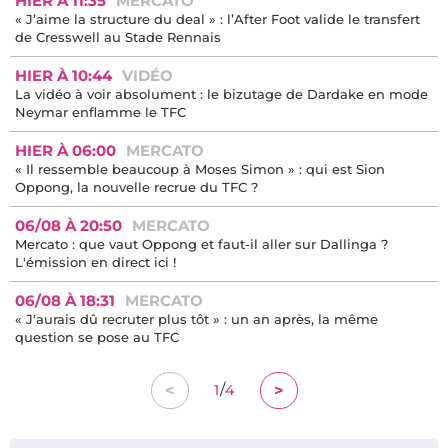
HIER À 11:35
MERCATO
« J’aime la structure du deal » : l’After Foot valide le transfert
de Cresswell au Stade Rennais
HIER À 10:44
VIDÉO
La vidéo à voir absolument : le bizutage de Dardake en mode
Neymar enflamme le TFC
HIER À 06:00
MERCATO
« Il ressemble beaucoup à Moses Simon » : qui est Sion
Oppong, la nouvelle recrue du TFC ?
06/08 À 20:50
MERCATO
Mercato : que vaut Oppong et faut-il aller sur Dallinga ?
L'émission en direct ici !
06/08 À 18:31
MERCATO
« J'aurais dû recruter plus tôt » : un an après, la même
question se pose au TFC
/
<
>
1
4