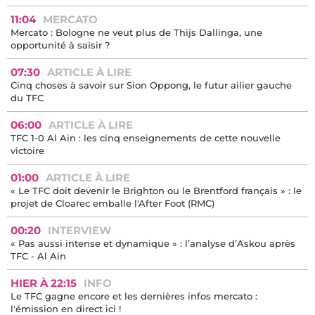
11:04
MERCATO
Mercato : Bologne ne veut plus de Thijs Dallinga, une
opportunité à saisir ?
07:30
ARTICLE À LIRE
Cinq choses à savoir sur Sion Oppong, le futur ailier gauche
du TFC
06:00
ARTICLE À LIRE
TFC 1-0 Al Ain : les cinq enseignements de cette nouvelle
victoire
01:00
ARTICLE À LIRE
« Le TFC doit devenir le Brighton ou le Brentford français » : le
projet de Cloarec emballe l'After Foot (RMC)
00:20
INTERVIEW
« Pas aussi intense et dynamique » : l’analyse d’Askou après
TFC - Al Ain
HIER À 22:15
INFO
Le TFC gagne encore et les dernières infos mercato :
l'émission en direct ici !