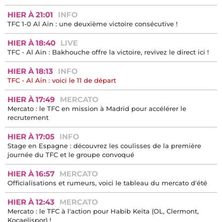
HIER À 21:01
INFO
TFC 1-0 Al Ain : une deuxième victoire consécutive !
HIER À 18:40
LIVE
TFC - Al Ain : Bakhouche offre la victoire, revivez le direct ici !
HIER À 18:13
INFO
TFC - Al Ain : voici le 11 de départ
HIER À 17:49
MERCATO
Mercato : le TFC en mission à Madrid pour accélérer le
recrutement
HIER À 17:05
INFO
Stage en Espagne : découvrez les coulisses de la première
journée du TFC et le groupe convoqué
HIER À 16:57
MERCATO
Officialisations et rumeurs, voici le tableau du mercato d'été
HIER À 12:43
MERCATO
Mercato : le TFC à l'action pour Habib Keïta (OL, Clermont,
Kocaelispor) !