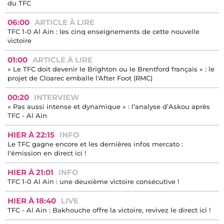
du TFC
06:00
ARTICLE À LIRE
TFC 1-0 Al Ain : les cinq enseignements de cette nouvelle
victoire
01:00
ARTICLE À LIRE
« Le TFC doit devenir le Brighton ou le Brentford français » : le
projet de Cloarec emballe l'After Foot (RMC)
00:20
INTERVIEW
« Pas aussi intense et dynamique » : l’analyse d’Askou après
TFC - Al Ain
HIER À 22:15
INFO
Le TFC gagne encore et les dernières infos mercato :
l'émission en direct ici !
HIER À 21:01
INFO
TFC 1-0 Al Ain : une deuxième victoire consécutive !
HIER À 18:40
LIVE
TFC - Al Ain : Bakhouche offre la victoire, revivez le direct ici !