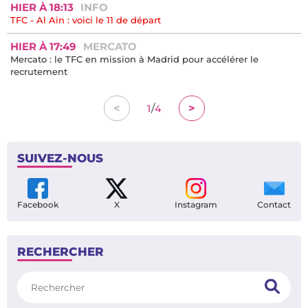
HIER À 18:13
INFO
TFC - Al Ain : voici le 11 de départ
HIER À 17:49
MERCATO
Mercato : le TFC en mission à Madrid pour accélérer le
recrutement
/
<
>
1
4
SUIVEZ-NOUS
Facebook
X
Instagram
Contact
RECHERCHER
Rechercher