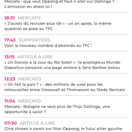
Mercato : que vaut Oppong et faut-il aller sur Dallinga ?
L'émission en direct ici !
18:31
MERCATO
« J'aurais dû recruter plus tôt » : un an après, la même
question se pose au TFC
17:43
SUPPORTERS
Voici le nouveau nombre d'abonnés au TFC !
13:15
ARTICLE À LIRE
« Un Danois à la cour du Roi Soleil » : le prestigieux Mundo
Deportivo consacre une page entière à Jens Berthel Askou
12:23
MERCATO
« On fait la paix ? » : des millions de vues pour les
retrouvailles entre Cresswell et Thomasson au Stade Rennais
11:04
MERCATO
Mercato : Bologne ne veut plus de Thijs Dallinga, une
opportunité à saisir ?
07:30
ARTICLE À LIRE
Cinq choses à savoir sur Sion Oppong, le futur ailier gauche