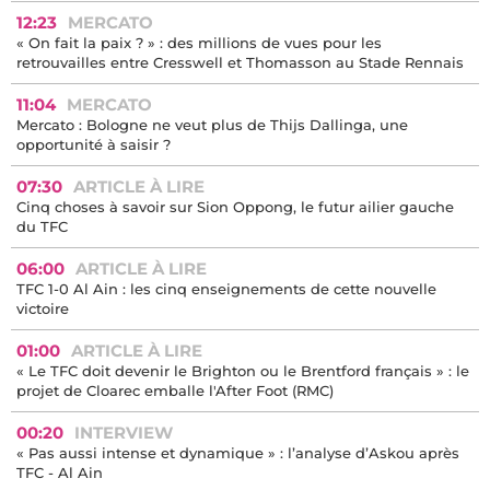
« J'aurais dû recruter plus tôt » : un an après, la même
question se pose au TFC
17:43
SUPPORTERS
Voici le nouveau nombre d'abonnés au TFC !
13:15
ARTICLE À LIRE
« Un Danois à la cour du Roi Soleil » : le prestigieux Mundo
Deportivo consacre une page entière à Jens Berthel Askou
12:23
MERCATO
« On fait la paix ? » : des millions de vues pour les
retrouvailles entre Cresswell et Thomasson au Stade Rennais
11:04
MERCATO
Mercato : Bologne ne veut plus de Thijs Dallinga, une
opportunité à saisir ?
07:30
ARTICLE À LIRE
Cinq choses à savoir sur Sion Oppong, le futur ailier gauche
du TFC
06:00
ARTICLE À LIRE
TFC 1-0 Al Ain : les cinq enseignements de cette nouvelle