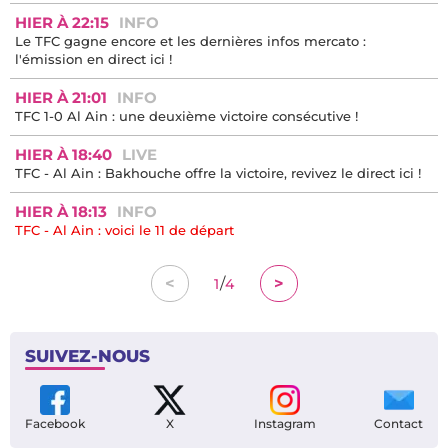
victoire
01:00
ARTICLE À LIRE
« Le TFC doit devenir le Brighton ou le Brentford français » : le
projet de Cloarec emballe l'After Foot (RMC)
00:20
INTERVIEW
« Pas aussi intense et dynamique » : l’analyse d’Askou après
TFC - Al Ain
HIER À 22:15
INFO
Le TFC gagne encore et les dernières infos mercato :
l'émission en direct ici !
HIER À 21:01
INFO
TFC 1-0 Al Ain : une deuxième victoire consécutive !
HIER À 18:40
LIVE
TFC - Al Ain : Bakhouche offre la victoire, revivez le direct ici !
HIER À 18:13
INFO
TFC - Al Ain : voici le 11 de départ