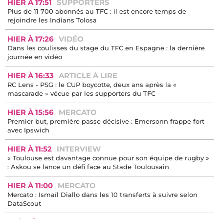
HIER À 17:51
SUPPORTERS
Plus de 11 700 abonnés au TFC : il est encore temps de
rejoindre les Indians Tolosa
HIER À 17:26
VIDÉO
Dans les coulisses du stage du TFC en Espagne : la dernière
journée en vidéo
HIER À 16:33
ARTICLE À LIRE
RC Lens - PSG : le CUP boycotte, deux ans après la «
mascarade » vécue par les supporters du TFC
HIER À 15:56
MERCATO
Premier but, première passe décisive : Emersonn frappe fort
avec Ipswich
HIER À 11:52
INTERVIEW
« Toulouse est davantage connue pour son équipe de rugby »
: Askou se lance un défi face au Stade Toulousain
HIER À 11:00
MERCATO
Mercato : Ismaïl Diallo dans les 10 transferts à suivre selon
DataScout