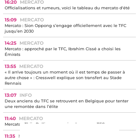
16:20
MERCATO
Officialisations et rumeurs, voici le tableau du mercato d'été
15:09
MERCATO
Mercato : Sion Oppong s’engage officiellement avec le TFC
jusqu’en 2030
14:25
MERCATO
Mercato : approché par le TFC, Ibrahim Cissé a choisi les
Émirats
13:55
MERCATO
« Il arrive toujours un moment où il est temps de passer à
autre chose » : Cresswell explique son transfert au Stade
Rennais
13:07
INFO
Deux anciens du TFC se retrouvent en Belgique pour tenter
une remontée dans l’élite
11:40
MERCATO
Mercato : Thijs Dallinga ne reviendra pas au TFC
11:35
MERCATO