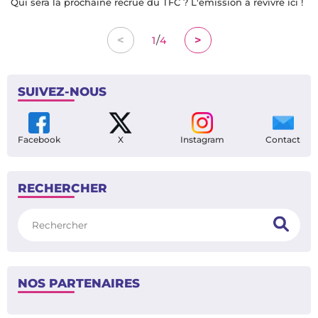
TFC - Elche : mercato, nouveau coach, préparation… Que vaut
le club espagnol ?
HIER À 20:40
MERCATO
Qui sera la prochaine recrue du TFC ? L'émission à revivre ici !
/
<
>
1
4
SUIVEZ-NOUS
Facebook
X
Instagram
Contact
RECHERCHER
Rechercher