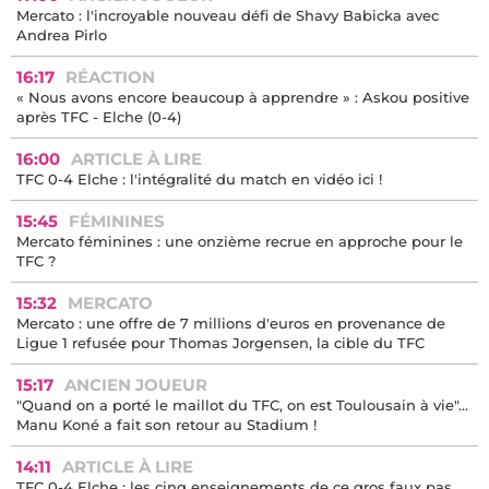
18:55
VIDÉO
Le TFC qui prend 4-0 contre Elche : l'émission en direct ici !
17:00
ANCIEN JOUEUR
Mercato : l'incroyable nouveau défi de Shavy Babicka avec
Andrea Pirlo
16:17
RÉACTION
« Nous avons encore beaucoup à apprendre » : Askou positive
après TFC - Elche (0-4)
16:00
ARTICLE À LIRE
TFC 0-4 Elche : l'intégralité du match en vidéo ici !
15:45
FÉMININES
Mercato féminines : une onzième recrue en approche pour le
TFC ?
15:32
MERCATO
Mercato : une offre de 7 millions d'euros en provenance de
Ligue 1 refusée pour Thomas Jorgensen, la cible du TFC
15:17
ANCIEN JOUEUR