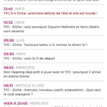
"Quand on a porté le maillot du TFC, on est Toulousain à vie"...
Manu Koné a fait son retour au Stadium !
14:11
ARTICLE À LIRE
TFC 0-4 Elche : les cinq enseignements de ce gros faux pas
12:45
INFO
TFC 0-4 Elche : première défaite de l’été et elle est lourde !
10:32
INFO
TFC - Elche : voici pourquoi Dayann Methalie et Yann Gboho
sont absents
09:58
LIVE
TFC - Elche : Toulouse battu 4-0, revivez le direct ici !
09:30
INFO
TFC - Elche : voici le 11 de départ
08:55
MERCATO
Sion Oppong déjà prêt à jouer avec le TFC : pourquoi il arrive
en pleine forme
08:21
ARTICLE À LIRE