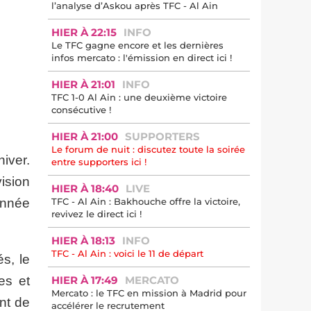
l’analyse d’Askou après TFC - Al Ain
HIER À 22:15
INFO
Le TFC gagne encore et les dernières
infos mercato : l'émission en direct ici !
HIER À 21:01
INFO
TFC 1-0 Al Ain : une deuxième victoire
consécutive !
HIER À 21:00
SUPPORTERS
Le forum de nuit : discutez toute la soirée
iver.
entre supporters ici !
ision
HIER À 18:40
LIVE
année
TFC - Al Ain : Bakhouche offre la victoire,
revivez le direct ici !
HIER À 18:13
INFO
TFC - Al Ain : voici le 11 de départ
s, le
es et
HIER À 17:49
MERCATO
Mercato : le TFC en mission à Madrid pour
nt de
accélérer le recrutement