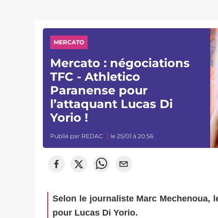
MERCATO
Mercato : négociations
TFC - Athletico
Paranense pour
l’attaquant Lucas Di
Yorio !
Publié par
REDAC
le 25/01 à 20:56
Selon le journaliste Marc Mechenoua, l
pour Lucas Di Yorio.