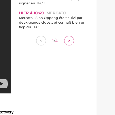
signer au TFC !
HIER À 10:49
MERCATO
Mercato : Sion Oppong était suivi par
deux grands clubs... et connaît bien un
flop du TFC
/
<
>
1
4