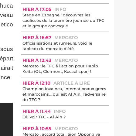
chuca
HIER À 17:05
INFO
uveau
Stage en Espagne : découvrez les
coulisses de la première journée du TFC
etico
et le groupe convoqué
HIER À 16:57
MERCATO
Officialisations et rumeurs, voici le
 sous
tableau du mercato d'été
épart
HIER À 12:43
MERCATO
Mercato : le TFC à l'action pour Habib
airait
Keïta (OL, Clermont, Kocaelispor) !
ance.
HIER À 12:10
ARTICLE À LIRE
Champion invaincu, internationaux grecs
et marocains… qui est Al Ain, l'adversaire
du TFC ?
HIER À 11:44
INFO
Où voir TFC - Al Ain ?
HIER À 10:55
MERCATO
Mercato : accord total, Sion Oppong va