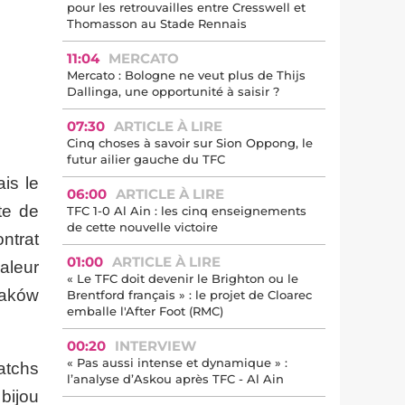
pour les retrouvailles entre Cresswell et
Thomasson au Stade Rennais
11:04
MERCATO
Mercato : Bologne ne veut plus de Thijs
Dallinga, une opportunité à saisir ?
07:30
ARTICLE À LIRE
Cinq choses à savoir sur Sion Oppong, le
futur ailier gauche du TFC
is le
06:00
ARTICLE À LIRE
te de
TFC 1-0 Al Ain : les cinq enseignements
de cette nouvelle victoire
ntrat
01:00
ARTICLE À LIRE
aleur
« Le TFC doit devenir le Brighton ou le
Raków
Brentford français » : le projet de Cloarec
emballe l'After Foot (RMC)
00:20
INTERVIEW
« Pas aussi intense et dynamique » :
atchs
l’analyse d’Askou après TFC - Al Ain
bijou