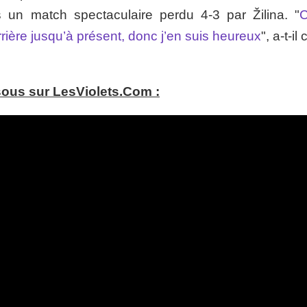
s un match spectaculaire perdu 4-3 par Žilina. "
C
ière jusqu’à présent, donc j’en suis heureux
", a-t-il
ssous sur LesViolets.Com :