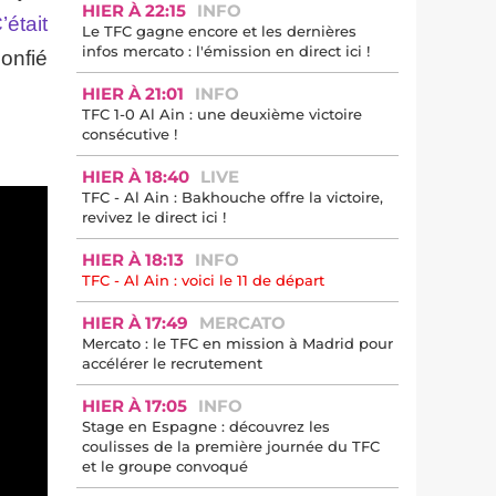
HIER À 22:15
INFO
’était
Le TFC gagne encore et les dernières
infos mercato : l'émission en direct ici !
 confié
HIER À 21:01
INFO
TFC 1-0 Al Ain : une deuxième victoire
consécutive !
HIER À 18:40
LIVE
TFC - Al Ain : Bakhouche offre la victoire,
revivez le direct ici !
HIER À 18:13
INFO
TFC - Al Ain : voici le 11 de départ
HIER À 17:49
MERCATO
Mercato : le TFC en mission à Madrid pour
accélérer le recrutement
HIER À 17:05
INFO
Stage en Espagne : découvrez les
coulisses de la première journée du TFC
et le groupe convoqué