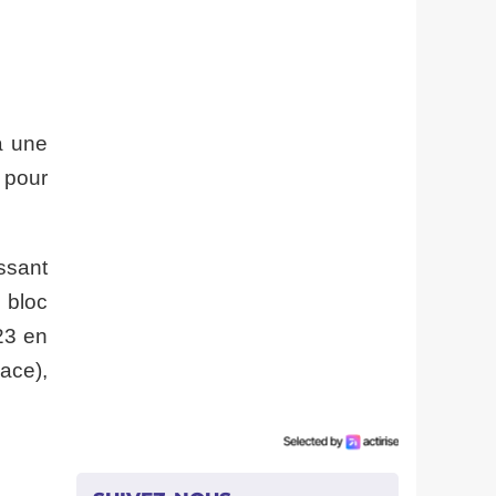
a une
 pour
ssant
 bloc
23 en
ace),