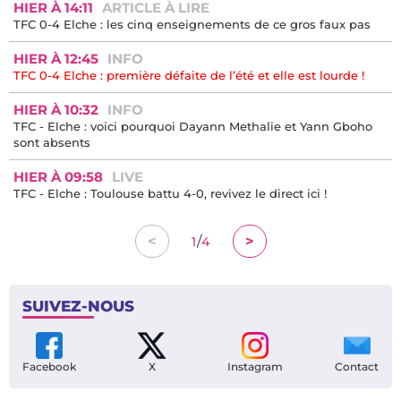
HIER À 14:11
ARTICLE À LIRE
TFC 0-4 Elche : les cinq enseignements de ce gros faux pas
HIER À 12:45
INFO
TFC 0-4 Elche : première défaite de l’été et elle est lourde !
HIER À 10:32
INFO
TFC - Elche : voici pourquoi Dayann Methalie et Yann Gboho
sont absents
HIER À 09:58
LIVE
TFC - Elche : Toulouse battu 4-0, revivez le direct ici !
/
<
>
1
4
SUIVEZ-NOUS
Facebook
X
Instagram
Contact