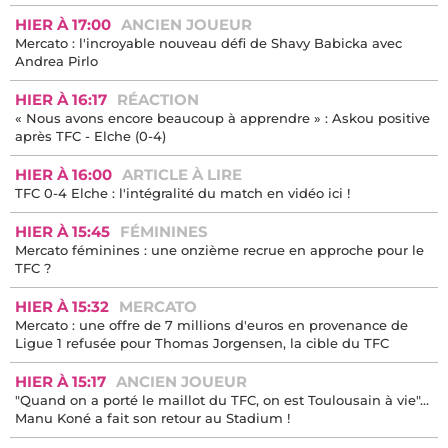
HIER À 17:00
ANCIEN JOUEUR
Mercato : l'incroyable nouveau défi de Shavy Babicka avec
Andrea Pirlo
HIER À 16:17
RÉACTION
« Nous avons encore beaucoup à apprendre » : Askou positive
après TFC - Elche (0-4)
HIER À 16:00
ARTICLE À LIRE
TFC 0-4 Elche : l'intégralité du match en vidéo ici !
HIER À 15:45
FÉMININES
Mercato féminines : une onzième recrue en approche pour le
TFC ?
HIER À 15:32
MERCATO
Mercato : une offre de 7 millions d'euros en provenance de
Ligue 1 refusée pour Thomas Jorgensen, la cible du TFC
HIER À 15:17
ANCIEN JOUEUR
"Quand on a porté le maillot du TFC, on est Toulousain à vie"...
Manu Koné a fait son retour au Stadium !