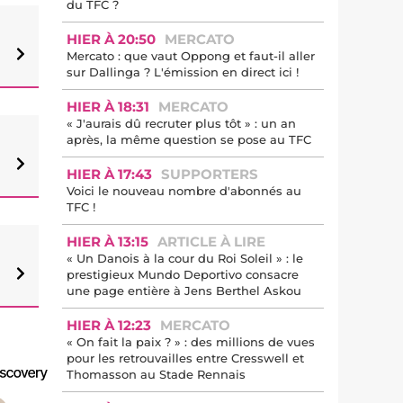
du TFC ?
HIER À 20:50
MERCATO
Mercato : que vaut Oppong et faut-il aller
sur Dallinga ? L'émission en direct ici !
HIER À 18:31
MERCATO
« J'aurais dû recruter plus tôt » : un an
après, la même question se pose au TFC
HIER À 17:43
SUPPORTERS
Voici le nouveau nombre d'abonnés au
TFC !
HIER À 13:15
ARTICLE À LIRE
« Un Danois à la cour du Roi Soleil » : le
prestigieux Mundo Deportivo consacre
une page entière à Jens Berthel Askou
HIER À 12:23
MERCATO
« On fait la paix ? » : des millions de vues
pour les retrouvailles entre Cresswell et
Thomasson au Stade Rennais