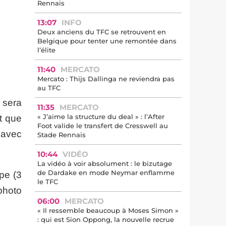
Rennais
13:07
INFO
Deux anciens du TFC se retrouvent en
Belgique pour tenter une remontée dans
l’élite
11:40
MERCATO
Mercato : Thijs Dallinga ne reviendra pas
au TFC
 sera
11:35
MERCATO
« J’aime la structure du deal » : l’After
t que
Foot valide le transfert de Cresswell au
e avec
Stade Rennais
10:44
VIDÉO
La vidéo à voir absolument : le bizutage
de Dardake en mode Neymar enflamme
pe (3
le TFC
photo
06:00
MERCATO
« Il ressemble beaucoup à Moses Simon »
: qui est Sion Oppong, la nouvelle recrue