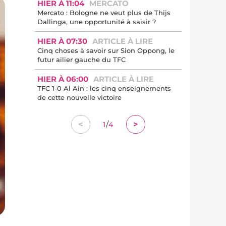
HIER À 11:04
MERCATO
Mercato : Bologne ne veut plus de Thijs
Dallinga, une opportunité à saisir ?
HIER À 07:30
ARTICLE À LIRE
Cinq choses à savoir sur Sion Oppong, le
futur ailier gauche du TFC
HIER À 06:00
ARTICLE À LIRE
TFC 1-0 Al Ain : les cinq enseignements
de cette nouvelle victoire
/
<
>
1
4