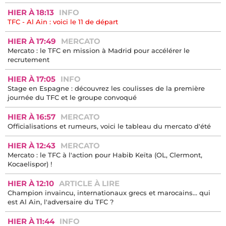
HIER À 18:13
INFO
TFC - Al Ain : voici le 11 de départ
HIER À 17:49
MERCATO
Mercato : le TFC en mission à Madrid pour accélérer le
recrutement
HIER À 17:05
INFO
Stage en Espagne : découvrez les coulisses de la première
journée du TFC et le groupe convoqué
HIER À 16:57
MERCATO
Officialisations et rumeurs, voici le tableau du mercato d'été
HIER À 12:43
MERCATO
Mercato : le TFC à l'action pour Habib Keïta (OL, Clermont,
Kocaelispor) !
HIER À 12:10
ARTICLE À LIRE
Champion invaincu, internationaux grecs et marocains… qui
est Al Ain, l'adversaire du TFC ?
HIER À 11:44
INFO