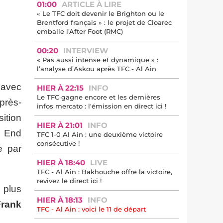
01:00
ARTICLE À LIRE
« Le TFC doit devenir le Brighton ou le
Brentford français » : le projet de Cloarec
emballe l'After Foot (RMC)
00:20
INTERVIEW
« Pas aussi intense et dynamique » :
l’analyse d’Askou après TFC - Al Ain
 avec
HIER À 22:15
INFO
Le TFC gagne encore et les dernières
après-
infos mercato : l'émission en direct ici !
ition
HIER À 21:01
INFO
h End
TFC 1-0 Al Ain : une deuxième victoire
consécutive !
e par
HIER À 18:40
LIVE
TFC - Al Ain : Bakhouche offre la victoire,
revivez le direct ici !
 plus
HIER À 18:13
INFO
Frank
TFC - Al Ain : voici le 11 de départ