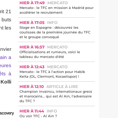
HIER À 17:49
MERCATO
Mercato : le TFC en mission à Madrid pour
rit 21
accélérer le recrutement
 buts
HIER À 17:05
INFO
t les
Stage en Espagne : découvrez les
coulisses de la première journée du TFC
et le groupe convoqué
HIER À 16:57
MERCATO
anvier
Officialisations et rumeurs, voici le
ain a
tableau du mercato d'été
eures
HIER À 12:43
MERCATO
Mercato : le TFC à l'action pour Habib
êts à
Keïta (OL, Clermont, Kocaelispor) !
Kolli
HIER À 12:10
ARTICLE À LIRE
Champion invaincu, internationaux grecs
et marocains… qui est Al Ain, l'adversaire
du TFC ?
HIER À 11:44
INFO
Où voir TFC - Al Ain ?