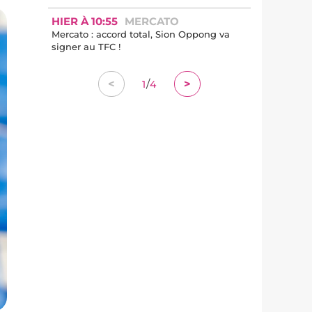
HIER À 10:55
MERCATO
Mercato : accord total, Sion Oppong va
signer au TFC !
/
<
>
1
4