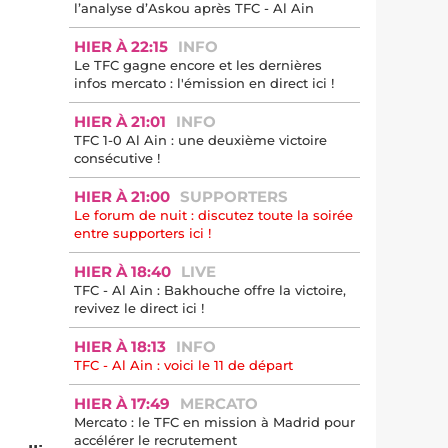
l’analyse d’Askou après TFC - Al Ain
HIER À 22:15
INFO
Le TFC gagne encore et les dernières
infos mercato : l'émission en direct ici !
HIER À 21:01
INFO
TFC 1-0 Al Ain : une deuxième victoire
consécutive !
HIER À 21:00
SUPPORTERS
Le forum de nuit : discutez toute la soirée
entre supporters ici !
HIER À 18:40
LIVE
TFC - Al Ain : Bakhouche offre la victoire,
revivez le direct ici !
HIER À 18:13
INFO
TFC - Al Ain : voici le 11 de départ
HIER À 17:49
MERCATO
Mercato : le TFC en mission à Madrid pour
accélérer le recrutement