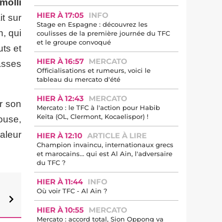
molli
HIER À 17:05
INFO
t sur
Stage en Espagne : découvrez les
n, qui
coulisses de la première journée du TFC
et le groupe convoqué
ts et
HIER À 16:57
MERCATO
asses
Officialisations et rumeurs, voici le
tableau du mercato d'été
HIER À 12:43
MERCATO
r son
Mercato : le TFC à l'action pour Habib
Keïta (OL, Clermont, Kocaelispor) !
ouse,
aleur
HIER À 12:10
ARTICLE À LIRE
Champion invaincu, internationaux grecs
et marocains… qui est Al Ain, l'adversaire
du TFC ?
HIER À 11:44
INFO
Où voir TFC - Al Ain ?
HIER À 10:55
MERCATO
Mercato : accord total, Sion Oppong va