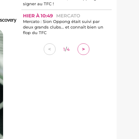
signer au TFC !
HIER À 10:49
MERCATO
Mercato : Sion Oppong était suivi par
deux grands clubs... et connaît bien un
flop du TFC
/
<
>
1
4