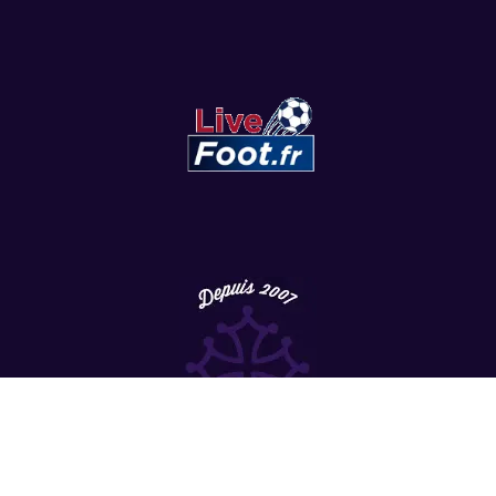
Copyright
©
2022 LesViolets.Com - Tous droits réservés.