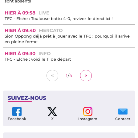
sont absents
HIER À 09:58
LIVE
TFC - Elche : Toulouse battu 4-0, revivez le direct ici !
HIER À 09:40
MERCATO
Sion Oppong déjà prêt à jouer avec le TFC : pourquoi il arrive
en pleine forme
HIER À 09:30
INFO
TFC - Elche : voici le 11 de départ
/
<
>
1
4
SUIVEZ-NOUS
Facebook
X
Instagram
Contact