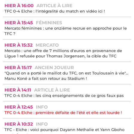
HIER À 16:00
ARTICLE À LIRE
TFC 0-4 Elche : l'intégralité du match en vidéo ici !
HIER À 15:45
FÉMININES
Mercato féminines : une onzième recrue en approche pour le
TFC ?
HIER À 15:32
MERCATO
Mercato : une offre de 7 millions d'euros en provenance de
Ligue 1 refusée pour Thomas Jorgensen, la cible du TFC
HIER À 15:17
ANCIEN JOUEUR
"Quand on a porté le maillot du TFC, on est Toulousain à vie"...
Manu Koné a fait son retour au Stadium !
HIER À 14:11
ARTICLE À LIRE
TFC 0-4 Elche : les cinq enseignements de ce gros faux pas
HIER À 12:45
INFO
TFC 0-4 Elche : première défaite de l’été et elle est lourde !
HIER À 10:32
INFO
TFC - Elche : voici pourquoi Dayann Methalie et Yann Gboho