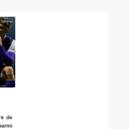
n Dionisio
re de
parmi