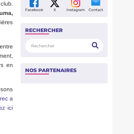
club.
Facebook
X
Instagram
Contact
ouma,
ières
RECHERCHER
Rechercher
entre
ment,
rs en
NOS PARTENAIRES
isons
arec a
z ici