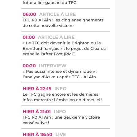
futur ailier gauche du TFC
06:00
ARTICLE À LIRE
TFC 1-0 Al Ain : les cinq enseignements
de cette nouvelle victoire
01:00
ARTICLE À LIRE
« Le TFC doit devenir le Brighton ou le
Brentford français » : le projet de Cloarec
emballe l'After Foot (RMC)
00:20
INTERVIEW
« Pas aussi intense et dynamique » :
l’analyse d’Askou après TFC - Al Ain
HIER À 22:15
INFO
Le TFC gagne encore et les dernières
infos mercato : l'émission en direct ici !
HIER À 21:01
INFO
TFC 1-0 Al Ain : une deuxième victoire
consécutive !
HIER À 18:40
LIVE