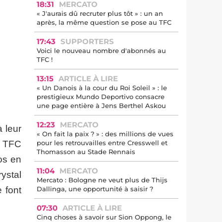
18:31
MERCATO
« J'aurais dû recruter plus tôt » : un an
après, la même question se pose au TFC
17:43
SUPPORTERS
Voici le nouveau nombre d'abonnés au
TFC !
13:15
ARTICLE À LIRE
« Un Danois à la cour du Roi Soleil » : le
prestigieux Mundo Deportivo consacre
une page entière à Jens Berthel Askou
12:23
MERCATO
 leur
« On fait la paix ? » : des millions de vues
e TFC
pour les retrouvailles entre Cresswell et
Thomasson au Stade Rennais
os en
11:04
MERCATO
ystal
Mercato : Bologne ne veut plus de Thijs
 font
Dallinga, une opportunité à saisir ?
07:30
ARTICLE À LIRE
Cinq choses à savoir sur Sion Oppong, le