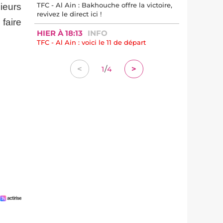
TFC - Al Ain : Bakhouche offre la victoire,
ieurs
revivez le direct ici !
faire
HIER À 18:13
INFO
TFC - Al Ain : voici le 11 de départ
/
<
>
1
4