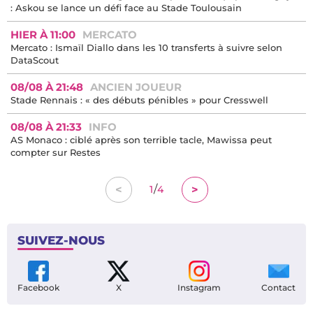
: Askou se lance un défi face au Stade Toulousain
HIER À 11:00
MERCATO
Mercato : Ismaïl Diallo dans les 10 transferts à suivre selon
DataScout
08/08 À 21:48
ANCIEN JOUEUR
Stade Rennais : « des débuts pénibles » pour Cresswell
08/08 À 21:33
INFO
AS Monaco : ciblé après son terrible tacle, Mawissa peut
compter sur Restes
/
<
>
1
4
SUIVEZ-NOUS
Facebook
X
Instagram
Contact