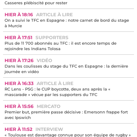
Casseres plébiscité pour rester
HIER À 18:16
ARTICLE À LIRE
On a suivi le TFC en Espagne : notre carnet de bord du stage
à Murcie
HIER À 17:51
SUPPORTERS
Plus de 11 700 abonnés au TFC : il est encore temps de
rejoindre les Indians Tolosa
HIER À 17:26
VIDÉO
Dans les coulisses du stage du TFC en Espagne : la dernière
journée en vidéo
HIER À 16:33
ARTICLE À LIRE
RC Lens - PSG : le CUP boycotte, deux ans après la «
mascarade » vécue par les supporters du TFC
HIER À 15:56
MERCATO
Premier but, première passe décisive : Emersonn frappe fort
avec Ipswich
HIER À 11:52
INTERVIEW
« Toulouse est davantage connue pour son équipe de rugby »