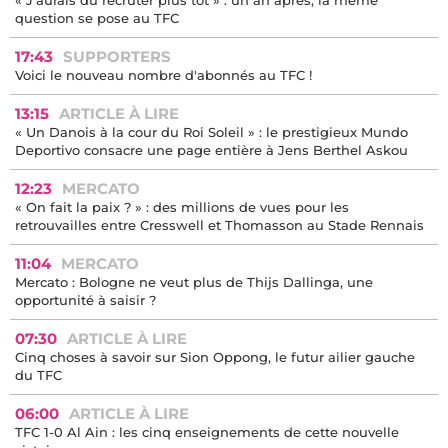
« J'aurais dû recruter plus tôt » : un an après, la même
question se pose au TFC
17:43
SUPPORTERS
Voici le nouveau nombre d'abonnés au TFC !
13:15
ARTICLE À LIRE
« Un Danois à la cour du Roi Soleil » : le prestigieux Mundo
Deportivo consacre une page entière à Jens Berthel Askou
12:23
MERCATO
« On fait la paix ? » : des millions de vues pour les
retrouvailles entre Cresswell et Thomasson au Stade Rennais
11:04
MERCATO
Mercato : Bologne ne veut plus de Thijs Dallinga, une
opportunité à saisir ?
07:30
ARTICLE À LIRE
Cinq choses à savoir sur Sion Oppong, le futur ailier gauche
du TFC
06:00
ARTICLE À LIRE
TFC 1-0 Al Ain : les cinq enseignements de cette nouvelle