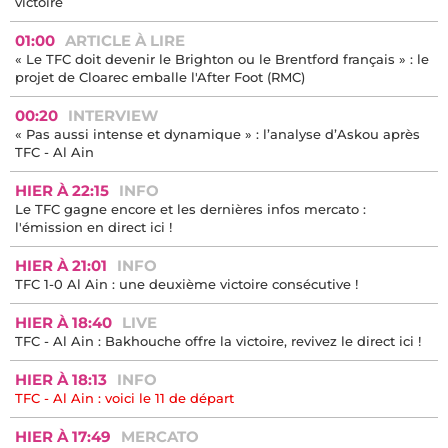
victoire
01:00
ARTICLE À LIRE
« Le TFC doit devenir le Brighton ou le Brentford français » : le
projet de Cloarec emballe l'After Foot (RMC)
00:20
INTERVIEW
« Pas aussi intense et dynamique » : l’analyse d’Askou après
TFC - Al Ain
HIER À 22:15
INFO
Le TFC gagne encore et les dernières infos mercato :
l'émission en direct ici !
HIER À 21:01
INFO
TFC 1-0 Al Ain : une deuxième victoire consécutive !
HIER À 18:40
LIVE
TFC - Al Ain : Bakhouche offre la victoire, revivez le direct ici !
HIER À 18:13
INFO
TFC - Al Ain : voici le 11 de départ
HIER À 17:49
MERCATO