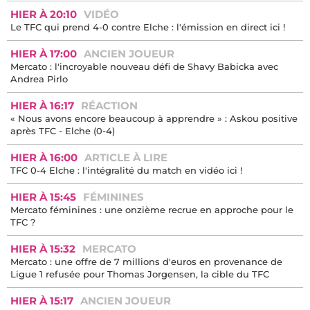
HIER À 20:10
VIDÉO
Le TFC qui prend 4-0 contre Elche : l'émission en direct ici !
HIER À 17:00
ANCIEN JOUEUR
Mercato : l'incroyable nouveau défi de Shavy Babicka avec
Andrea Pirlo
HIER À 16:17
RÉACTION
« Nous avons encore beaucoup à apprendre » : Askou positive
après TFC - Elche (0-4)
HIER À 16:00
ARTICLE À LIRE
TFC 0-4 Elche : l'intégralité du match en vidéo ici !
HIER À 15:45
FÉMININES
Mercato féminines : une onzième recrue en approche pour le
TFC ?
HIER À 15:32
MERCATO
Mercato : une offre de 7 millions d'euros en provenance de
Ligue 1 refusée pour Thomas Jorgensen, la cible du TFC
HIER À 15:17
ANCIEN JOUEUR