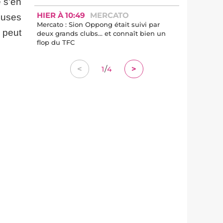
e s'en
HIER À 10:49
MERCATO
euses
Mercato : Sion Oppong était suivi par
 peut
deux grands clubs... et connaît bien un
flop du TFC
/
<
>
1
4