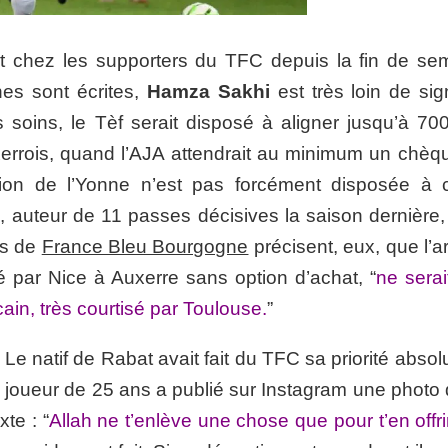
nt chez les supporters du TFC depuis la fin de se
nes sont écrites,
Hamza Sakhi
est très loin de sig
soins, le Tèf serait disposé à aligner jusqu’à 70
auxerrois, quand l’AJA attendrait au minimum un chèq
ation de l’Yonne n’est pas forcément disposée à 
, auteur de 11 passes décisives la saison dernière,
es de
France Bleu Bourgogne
précisent, eux, que l’a
té par Nice à Auxerre sans option d’achat, “
ne serai
n, très courtisé par Toulouse.
”
 Le natif de Rabat avait fait du TFC sa priorité abso
le joueur de 25 ans a publié sur Instagram une photo 
te : “
Allah ne t’enlève une chose que pour t’en offr