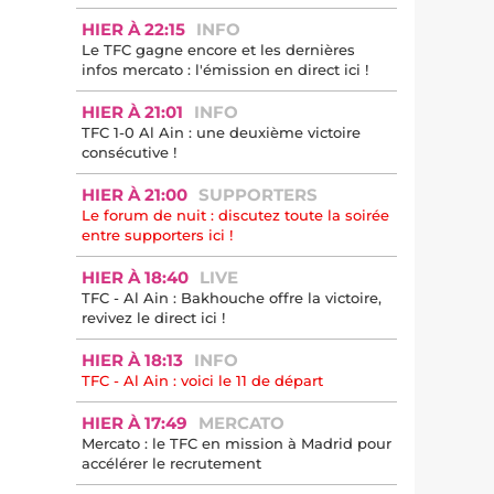
HIER À 22:15
INFO
Le TFC gagne encore et les dernières
infos mercato : l'émission en direct ici !
HIER À 21:01
INFO
TFC 1-0 Al Ain : une deuxième victoire
consécutive !
HIER À 21:00
SUPPORTERS
Le forum de nuit : discutez toute la soirée
entre supporters ici !
HIER À 18:40
LIVE
TFC - Al Ain : Bakhouche offre la victoire,
revivez le direct ici !
HIER À 18:13
INFO
TFC - Al Ain : voici le 11 de départ
HIER À 17:49
MERCATO
Mercato : le TFC en mission à Madrid pour
accélérer le recrutement