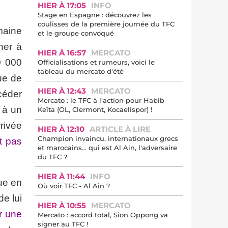
HIER À 17:05
INFO
Stage en Espagne : découvrez les
coulisses de la première journée du TFC
maine
et le groupe convoqué
ner à
HIER À 16:57
MERCATO
0 000
Officialisations et rumeurs, voici le
tableau du mercato d'été
ue de
HIER À 12:43
MERCATO
céder
Mercato : le TFC à l'action pour Habib
 à un
Keïta (OL, Clermont, Kocaelispor) !
rrivée
HIER À 12:10
ARTICLE À LIRE
Champion invaincu, internationaux grecs
t pas
et marocains… qui est Al Ain, l'adversaire
du TFC ?
HIER À 11:44
INFO
lue en
Où voir TFC - Al Ain ?
de lui
HIER À 10:55
MERCATO
ir une
Mercato : accord total, Sion Oppong va
signer au TFC !