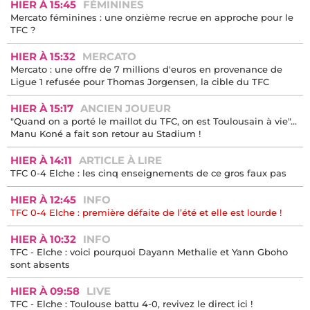
HIER À 16:00
ARTICLE À LIRE
TFC 0-4 Elche : l'intégralité du match en vidéo ici !
HIER À 15:45
FÉMININES
Mercato féminines : une onzième recrue en approche pour le
TFC ?
HIER À 15:32
MERCATO
Mercato : une offre de 7 millions d'euros en provenance de
Ligue 1 refusée pour Thomas Jorgensen, la cible du TFC
HIER À 15:17
ANCIEN JOUEUR
"Quand on a porté le maillot du TFC, on est Toulousain à vie"...
Manu Koné a fait son retour au Stadium !
HIER À 14:11
ARTICLE À LIRE
TFC 0-4 Elche : les cinq enseignements de ce gros faux pas
HIER À 12:45
INFO
TFC 0-4 Elche : première défaite de l’été et elle est lourde !
HIER À 10:32
INFO
TFC - Elche : voici pourquoi Dayann Methalie et Yann Gboho