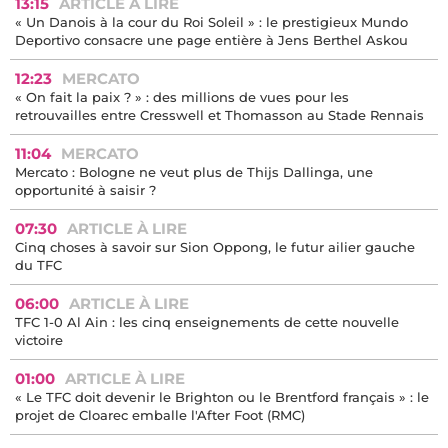
13:15
ARTICLE À LIRE
« Un Danois à la cour du Roi Soleil » : le prestigieux Mundo
Deportivo consacre une page entière à Jens Berthel Askou
12:23
MERCATO
« On fait la paix ? » : des millions de vues pour les
retrouvailles entre Cresswell et Thomasson au Stade Rennais
11:04
MERCATO
Mercato : Bologne ne veut plus de Thijs Dallinga, une
opportunité à saisir ?
07:30
ARTICLE À LIRE
Cinq choses à savoir sur Sion Oppong, le futur ailier gauche
du TFC
06:00
ARTICLE À LIRE
TFC 1-0 Al Ain : les cinq enseignements de cette nouvelle
victoire
01:00
ARTICLE À LIRE
« Le TFC doit devenir le Brighton ou le Brentford français » : le
projet de Cloarec emballe l'After Foot (RMC)