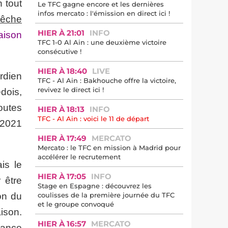
 tout
Le TFC gagne encore et les dernières
infos mercato : l'émission en direct ici !
pêche
HIER À 21:01
INFO
saison
TFC 1-0 Al Ain : une deuxième victoire
consécutive !
HIER À 18:40
LIVE
rdien
TFC - Al Ain : Bakhouche offre la victoire,
revivez le direct ici !
dois,
outes
HIER À 18:13
INFO
TFC - Al Ain : voici le 11 de départ
 2021
HIER À 17:49
MERCATO
Mercato : le TFC en mission à Madrid pour
accélérer le recrutement
is le
HIER À 17:05
INFO
 être
Stage en Espagne : découvrez les
on du
coulisses de la première journée du TFC
et le groupe convoqué
ison.
HIER À 16:57
MERCATO
vance