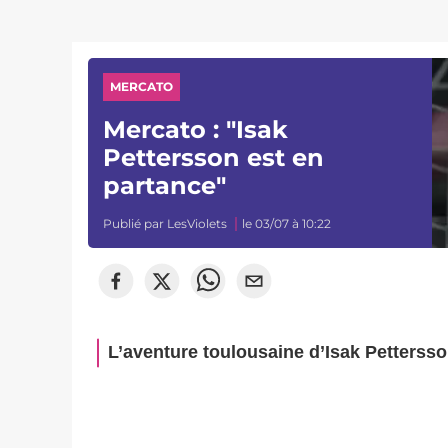
MERCATO
Mercato : "Isak
Pettersson est en
partance"
Publié par
LesViolets
le 03/07 à 10:22
L’aventure toulousaine d’Isak Petterss