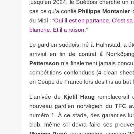
jusqu’en 2024, le Suédois cherche un n
cas ce qu’a confié
Philippe Montanier
l
du Midi
: “
Oui il est en partance. C’est s
blanche. Et il a raison.
”
Le gardien suédois, né à Halmstad, a ét
arrivait en fin de contrat à Norrköping 
Pettersson
n'a finalement jamais conc
compétitions confondues (4 clean shee
en Coupe de France lors des tirs au but 
L’arrivée de
Kjetil Haug
remplacerait 
nouveau gardien norvégien du TFC avai
numéro 1. À ce stade, des garanties lu
club, même s’il devra faire ses preuv
Maxime Dupé
, sous contrat jusqu’en 2