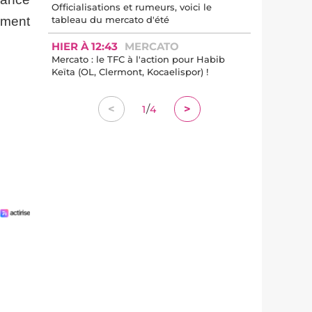
Officialisations et rumeurs, voici le
ement
tableau du mercato d'été
HIER À 12:43
MERCATO
Mercato : le TFC à l'action pour Habib
Keïta (OL, Clermont, Kocaelispor) !
/
<
>
1
4