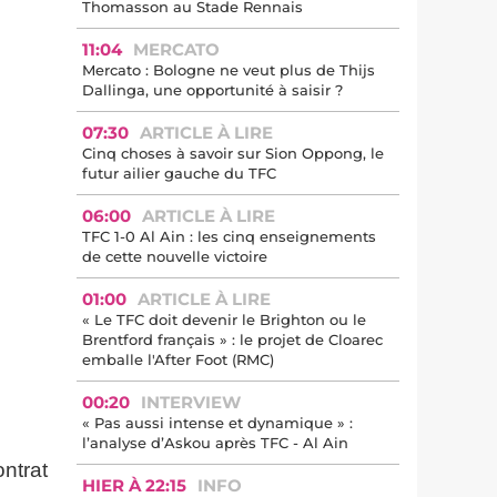
Thomasson au Stade Rennais
11:04
MERCATO
Mercato : Bologne ne veut plus de Thijs
Dallinga, une opportunité à saisir ?
07:30
ARTICLE À LIRE
Cinq choses à savoir sur Sion Oppong, le
futur ailier gauche du TFC
06:00
ARTICLE À LIRE
TFC 1-0 Al Ain : les cinq enseignements
de cette nouvelle victoire
01:00
ARTICLE À LIRE
« Le TFC doit devenir le Brighton ou le
Brentford français » : le projet de Cloarec
emballe l'After Foot (RMC)
00:20
INTERVIEW
« Pas aussi intense et dynamique » :
l’analyse d’Askou après TFC - Al Ain
ntrat
HIER À 22:15
INFO