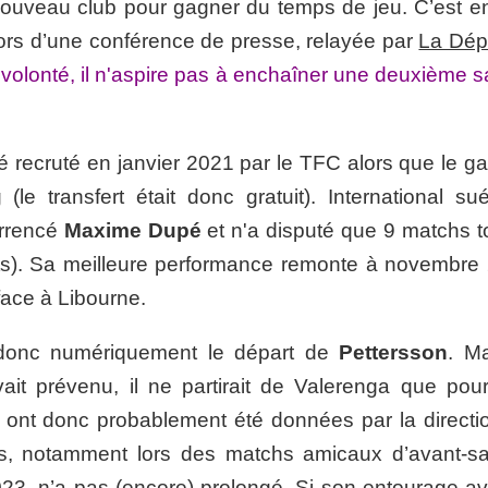
ouveau club pour gagner du temps de jeu. C’est en
ors d’une conférence de presse, relayée par
La Dé
a volonté, il n'aspire pas à enchaîner une deuxième 
é recruté en janvier 2021 par le TFC alors que le ga
(le transfert était donc gratuit). International sué
urrencé
Maxime Dupé
et n'a disputé que 9 matchs t
ts). Sa meilleure performance remonte à novembre
face à Libourne.
donc numériquement le départ de
Pettersson
. Ma
t prévenu, il ne partirait de Valerenga que pour
i ont donc probablement été données par la directi
es, notamment lors des matchs amicaux d’avant-sa
023, n’a pas (encore) prolongé. Si son entourage a