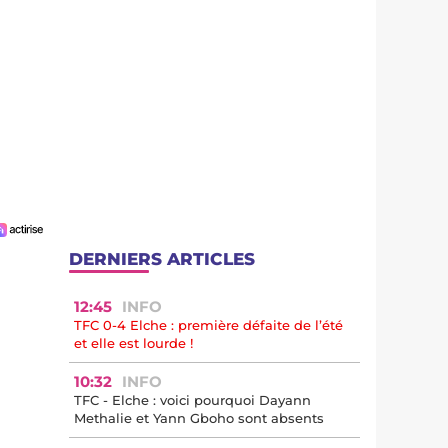
DERNIERS ARTICLES
12:45
INFO
TFC 0-4 Elche : première défaite de l’été
et elle est lourde !
10:32
INFO
TFC - Elche : voici pourquoi Dayann
Methalie et Yann Gboho sont absents