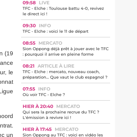
09:58
LIVE
TFC - Elche : Toulouse battu 4-0, revivez
le direct ici !
09:30
INFO
TFC - Elche : voici le 11 de départ
08:55
MERCATO
Sion Oppong déjà prêt à jouer avec le TFC
n (19
: pourquoi il arrive en pleine forme
hance
08:21
ARTICLE À LIRE
r, le
TFC - Elche : mercato, nouveau coach,
préparation… Que vaut le club espagnol ?
onnat
07:55
INFO
Ligue
Où voir TFC - Elche ?
HIER À 20:40
MERCATO
Qui sera la prochaine recrue du TFC ?
noord
L'émission à revivre ici !
trat.
HIER À 17:45
MERCATO
ec un
Sion Oppong au TFC : voici en vidéo les