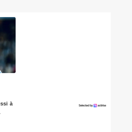
ssi à
.