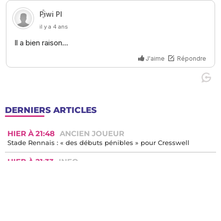
DERNIERS ARTICLES
HIER À 21:48
ANCIEN JOUEUR
Stade Rennais : « des débuts pénibles » pour Cresswell
HIER À 21:33
INFO
AS Monaco : ciblé après son terrible tacle, Mawissa peut
compter sur Restes
HIER À 20:10
VIDÉO
Le TFC qui prend 4-0 contre Elche : l'émission en direct ici !