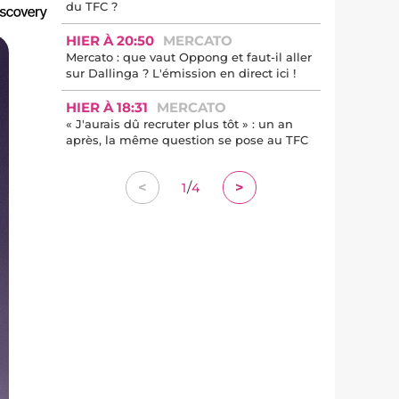
du TFC ?
HIER À 20:50
MERCATO
Mercato : que vaut Oppong et faut-il aller
sur Dallinga ? L'émission en direct ici !
HIER À 18:31
MERCATO
« J'aurais dû recruter plus tôt » : un an
après, la même question se pose au TFC
/
<
>
1
4