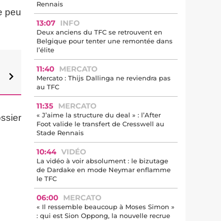
Rennais
le peu
13:07
INFO
Deux anciens du TFC se retrouvent en
Belgique pour tenter une remontée dans
l’élite
11:40
MERCATO
Mercato : Thijs Dallinga ne reviendra pas
au TFC
11:35
MERCATO
« J’aime la structure du deal » : l’After
ossier
Foot valide le transfert de Cresswell au
Stade Rennais
10:44
VIDÉO
La vidéo à voir absolument : le bizutage
de Dardake en mode Neymar enflamme
le TFC
06:00
MERCATO
« Il ressemble beaucoup à Moses Simon »
: qui est Sion Oppong, la nouvelle recrue