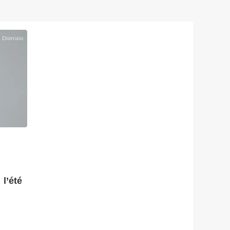
n Dionisio
l’été