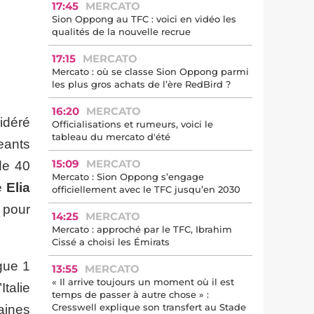
17:45
MERCATO
Sion Oppong au TFC : voici en vidéo les
qualités de la nouvelle recrue
17:15
MERCATO
Mercato : où se classe Sion Oppong parmi
les plus gros achats de l’ère RedBird ?
16:20
MERCATO
sidéré
Officialisations et rumeurs, voici le
tableau du mercato d'été
eants
15:09
MERCATO
de 40
Mercato : Sion Oppong s’engage
me
Elia
officiellement avec le TFC jusqu’en 2030
 pour
14:25
MERCATO
Mercato : approché par le TFC, Ibrahim
Cissé a choisi les Émirats
igue 1
13:55
MERCATO
« Il arrive toujours un moment où il est
talie
temps de passer à autre chose » :
Cresswell explique son transfert au Stade
aines