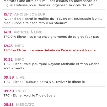
Mercato : une offre de 7 millions d'euros en provenance de
Ligue 1 refusée pour Thomas Jorgensen, la cible du TFC
15:17
ANCIEN JOUEUR
"Quand on a porté le maillot du TFC, on est Toulousain à vie"...
Manu Koné a fait son retour au Stadium !
14:11
ARTICLE À LIRE
TFC 0-4 Elche : les cinq enseignements de ce gros faux pas
12:45
INFO
TFC 0-4 Elche : première défaite de l’été et elle est lourde !
10:32
INFO
TFC - Elche : voici pourquoi Dayann Methalie et Yann Gboho
sont absents
09:58
LIVE
TFC - Elche : Toulouse battu 4-0, revivez le direct ici !
09:30
INFO
TFC - Elche : voici le 11 de départ
08:55
MERCATO