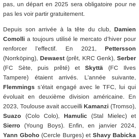
pas, un départ en 2025 sera obligatoire pour ne
pas les voir partir gratuitement.
Depuis son arrivée à la tête du club,
Damien
Comolli
a toujours utilisé le mercato d’hiver pour
renforcer l’effectif. En 2021,
Pettersson
(Norrköping),
Dewaest
(prêt, KRC Genk),
Serber
(FC Sète, puis prêté) et
Skyttä
(FC Ilves
Tampere) étaient arrivés. L’année suivante,
Flemmings
s’était engagé avec le TFC, lui qui
évoluait en deuxième division américaine. En
2023, Toulouse avait accueilli
Kamanzi
(Tromso),
Suazo
(Colo Colo),
Hamulic
(Stal Mielec) et
Sierro
(Young Boys). Enfin, en janvier 2024,
Yann Gboho
(Cercle Burges) et
Shavy Babicka