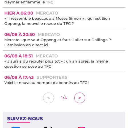
Mercato : Thijs Dallinga ne reviendra pas au TFC
HIER À 11:35
MERCATO
« J’aime la structure du deal » : l’After Foot valide le transfert
de Cresswell au Stade Rennais
HIER À 10:44
VIDÉO
La vidéo à voir absolument : le bizutage de Dardake en mode
Neymar enflamme le TFC
HIER À 06:00
MERCATO
« Il ressemble beaucoup à Moses Simon » : qui est Sion
Oppong, la nouvelle recrue du TFC ?
06/08 À 20:50
MERCATO
Mercato : que vaut Oppong et faut-il aller sur Dallinga ?
L'émission en direct ici !
06/08 À 18:31
MERCATO
« J'aurais dû recruter plus tôt » : un an après, la même
question se pose au TFC
06/08 À 17:43
SUPPORTERS
Voici le nouveau nombre d'abonnés au TFC !