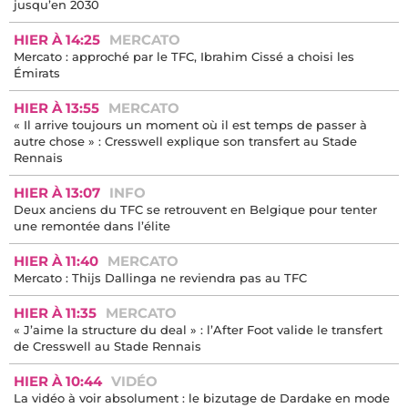
Mercato : où se classe Sion Oppong parmi les plus gros achats
de l’ère RedBird ?
HIER À 16:20
MERCATO
Officialisations et rumeurs, voici le tableau du mercato d'été
HIER À 15:09
MERCATO
Mercato : Sion Oppong s’engage officiellement avec le TFC
jusqu’en 2030
HIER À 14:25
MERCATO
Mercato : approché par le TFC, Ibrahim Cissé a choisi les
Émirats
HIER À 13:55
MERCATO
« Il arrive toujours un moment où il est temps de passer à
autre chose » : Cresswell explique son transfert au Stade
Rennais
HIER À 13:07
INFO
Deux anciens du TFC se retrouvent en Belgique pour tenter
une remontée dans l’élite
HIER À 11:40
MERCATO