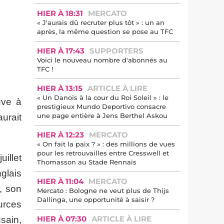
HIER À 18:31
MERCATO
« J'aurais dû recruter plus tôt » : un an
après, la même question se pose au TFC
HIER À 17:43
SUPPORTERS
Voici le nouveau nombre d'abonnés au
TFC !
HIER À 13:15
ARTICLE À LIRE
« Un Danois à la cour du Roi Soleil » : le
uve à
prestigieux Mundo Deportivo consacre
une page entière à Jens Berthel Askou
aurait
HIER À 12:23
MERCATO
« On fait la paix ? » : des millions de vues
pour les retrouvailles entre Cresswell et
uillet
Thomasson au Stade Rennais
nglais
HIER À 11:04
MERCATO
, son
Mercato : Bologne ne veut plus de Thijs
Dallinga, une opportunité à saisir ?
urces
HIER À 07:30
ARTICLE À LIRE
sain,