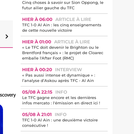
Cinq choses à savoir sur Sion Oppong, le
futur ailier gauche du TFC
HIER À 06:00
ARTICLE À LIRE
TFC 1-0 Al Ain : les cinq enseignements
de cette nouvelle victoire
HIER À 01:00
ARTICLE À LIRE
« Le TFC doit devenir le Brighton ou le
Brentford français » : le projet de Cloarec
emballe l'After Foot (RMC)
HIER À 00:20
INTERVIEW
« Pas aussi intense et dynamique » :
l’analyse d’Askou après TFC - Al Ain
05/08 À 22:15
INFO
Le TFC gagne encore et les dernières
infos mercato : l'émission en direct ici !
05/08 À 21:01
INFO
TFC 1-0 Al Ain : une deuxième victoire
consécutive !