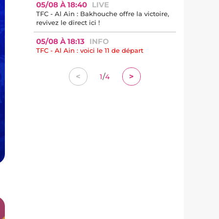
05/08 À 18:40
LIVE
TFC - Al Ain : Bakhouche offre la victoire,
revivez le direct ici !
05/08 À 18:13
INFO
TFC - Al Ain : voici le 11 de départ
/
<
>
1
4