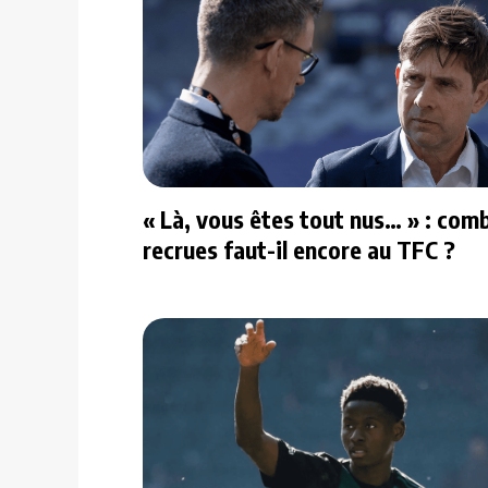
« Là, vous êtes tout nus… » : com
recrues faut-il encore au TFC ?