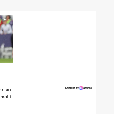
graphiee
re en
molli