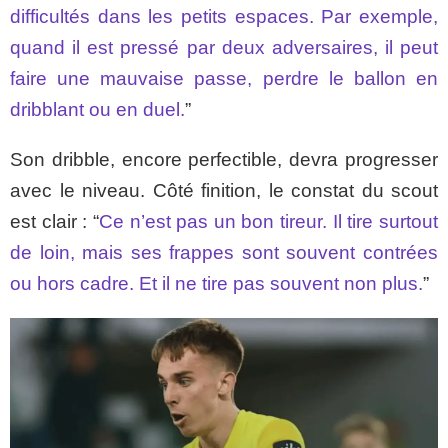
difficultés dans les petits espaces. Par exemple,
quand il est pressé par deux adversaires, il peut
faire une mauvaise passe, perdre le ballon en
dribblant ou en duel.
”
Son dribble, encore perfectible, devra progresser
avec le niveau. Côté finition, le constat du scout
est clair : “
Ce n’est pas un bon tireur. Il tire surtout
de loin, mais ses frappes sont souvent contrées
ou hors cadre. Et il ne tire pas souvent non plus.
”