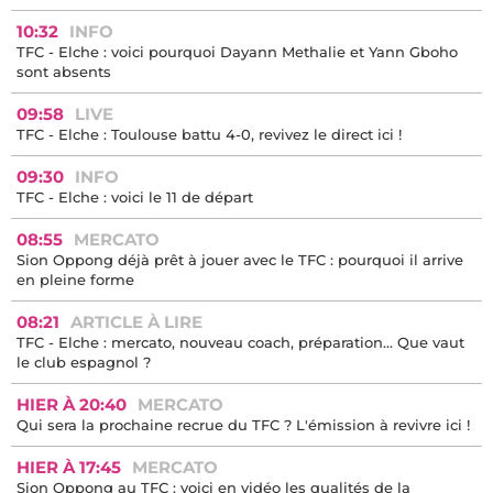
10:32
INFO
TFC - Elche : voici pourquoi Dayann Methalie et Yann Gboho
sont absents
09:58
LIVE
TFC - Elche : Toulouse battu 4-0, revivez le direct ici !
09:30
INFO
TFC - Elche : voici le 11 de départ
08:55
MERCATO
Sion Oppong déjà prêt à jouer avec le TFC : pourquoi il arrive
en pleine forme
08:21
ARTICLE À LIRE
TFC - Elche : mercato, nouveau coach, préparation… Que vaut
le club espagnol ?
HIER À 20:40
MERCATO
Qui sera la prochaine recrue du TFC ? L'émission à revivre ici !
HIER À 17:45
MERCATO
Sion Oppong au TFC : voici en vidéo les qualités de la