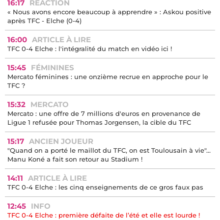
16:17
RÉACTION
« Nous avons encore beaucoup à apprendre » : Askou positive
après TFC - Elche (0-4)
16:00
ARTICLE À LIRE
TFC 0-4 Elche : l'intégralité du match en vidéo ici !
15:45
FÉMININES
Mercato féminines : une onzième recrue en approche pour le
TFC ?
15:32
MERCATO
Mercato : une offre de 7 millions d'euros en provenance de
Ligue 1 refusée pour Thomas Jorgensen, la cible du TFC
15:17
ANCIEN JOUEUR
"Quand on a porté le maillot du TFC, on est Toulousain à vie"...
Manu Koné a fait son retour au Stadium !
14:11
ARTICLE À LIRE
TFC 0-4 Elche : les cinq enseignements de ce gros faux pas
12:45
INFO
TFC 0-4 Elche : première défaite de l’été et elle est lourde !