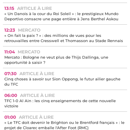
13:15
ARTICLE À LIRE
« Un Danois à la cour du Roi Soleil » : le prestigieux Mundo
Deportivo consacre une page entière à Jens Berthel Askou
12:23
MERCATO
« On fait la paix ? » : des millions de vues pour les
retrouvailles entre Cresswell et Thomasson au Stade Rennais
11:04
MERCATO
Mercato : Bologne ne veut plus de Thijs Dallinga, une
opportunité à saisir ?
07:30
ARTICLE À LIRE
Cinq choses à savoir sur Sion Oppong, le futur ailier gauche
du TFC
06:00
ARTICLE À LIRE
TFC 1-0 Al Ain : les cinq enseignements de cette nouvelle
victoire
01:00
ARTICLE À LIRE
« Le TFC doit devenir le Brighton ou le Brentford français » : le
projet de Cloarec emballe l'After Foot (RMC)