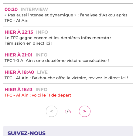
00:20
INTERVIEW
« Pas aussi intense et dynamique » : l’analyse d’Askou après
TFC - Al Ain
HIER À 22:15
INFO
Le TFC gagne encore et les dernières infos mercato :
l'émission en direct ici !
HIER À 21:01
INFO
TFC 1-0 Al Ain : une deuxième victoire consécutive !
HIER À 18:40
LIVE
TFC - Al Ain : Bakhouche offre la victoire, revivez le direct ici !
HIER À 18:13
INFO
TFC - Al Ain : voici le 11 de départ
/
<
>
1
4
SUIVEZ-NOUS