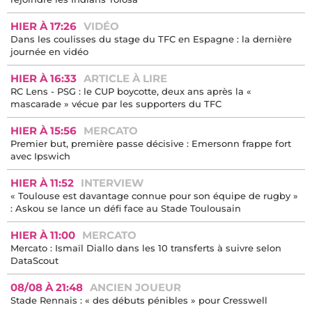
HIER À 17:26
VIDÉO
Dans les coulisses du stage du TFC en Espagne : la dernière
journée en vidéo
HIER À 16:33
ARTICLE À LIRE
RC Lens - PSG : le CUP boycotte, deux ans après la «
mascarade » vécue par les supporters du TFC
HIER À 15:56
MERCATO
Premier but, première passe décisive : Emersonn frappe fort
avec Ipswich
HIER À 11:52
INTERVIEW
« Toulouse est davantage connue pour son équipe de rugby »
: Askou se lance un défi face au Stade Toulousain
HIER À 11:00
MERCATO
Mercato : Ismaïl Diallo dans les 10 transferts à suivre selon
DataScout
08/08 À 21:48
ANCIEN JOUEUR
Stade Rennais : « des débuts pénibles » pour Cresswell