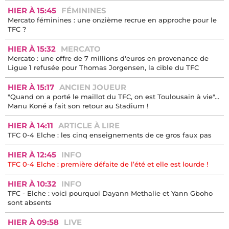
HIER À 15:45
FÉMININES
Mercato féminines : une onzième recrue en approche pour le
TFC ?
HIER À 15:32
MERCATO
Mercato : une offre de 7 millions d'euros en provenance de
Ligue 1 refusée pour Thomas Jorgensen, la cible du TFC
HIER À 15:17
ANCIEN JOUEUR
"Quand on a porté le maillot du TFC, on est Toulousain à vie"...
Manu Koné a fait son retour au Stadium !
HIER À 14:11
ARTICLE À LIRE
TFC 0-4 Elche : les cinq enseignements de ce gros faux pas
HIER À 12:45
INFO
TFC 0-4 Elche : première défaite de l’été et elle est lourde !
HIER À 10:32
INFO
TFC - Elche : voici pourquoi Dayann Methalie et Yann Gboho
sont absents
HIER À 09:58
LIVE