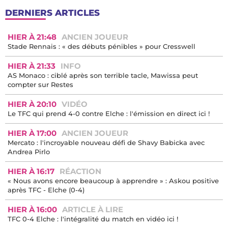
DERNIERS ARTICLES
HIER À 21:48
ANCIEN JOUEUR
Stade Rennais : « des débuts pénibles » pour Cresswell
HIER À 21:33
INFO
AS Monaco : ciblé après son terrible tacle, Mawissa peut
compter sur Restes
HIER À 20:10
VIDÉO
Le TFC qui prend 4-0 contre Elche : l'émission en direct ici !
HIER À 17:00
ANCIEN JOUEUR
Mercato : l'incroyable nouveau défi de Shavy Babicka avec
Andrea Pirlo
HIER À 16:17
RÉACTION
« Nous avons encore beaucoup à apprendre » : Askou positive
après TFC - Elche (0-4)
HIER À 16:00
ARTICLE À LIRE
TFC 0-4 Elche : l'intégralité du match en vidéo ici !