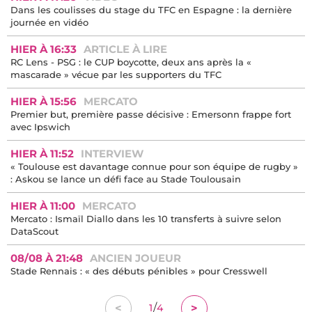
Dans les coulisses du stage du TFC en Espagne : la dernière
journée en vidéo
HIER À 16:33
ARTICLE À LIRE
RC Lens - PSG : le CUP boycotte, deux ans après la «
mascarade » vécue par les supporters du TFC
HIER À 15:56
MERCATO
Premier but, première passe décisive : Emersonn frappe fort
avec Ipswich
HIER À 11:52
INTERVIEW
« Toulouse est davantage connue pour son équipe de rugby »
: Askou se lance un défi face au Stade Toulousain
HIER À 11:00
MERCATO
Mercato : Ismaïl Diallo dans les 10 transferts à suivre selon
DataScout
08/08 À 21:48
ANCIEN JOUEUR
Stade Rennais : « des débuts pénibles » pour Cresswell
/
<
>
1
4