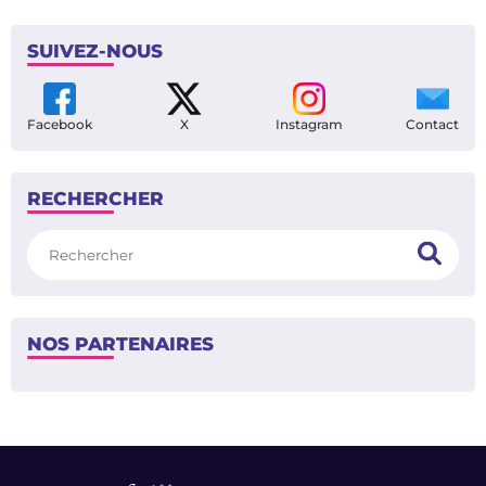
en pleine forme
HIER À 09:30
INFO
TFC - Elche : voici le 11 de départ
/
<
>
1
4
SUIVEZ-NOUS
Facebook
X
Instagram
Contact
RECHERCHER
Rechercher