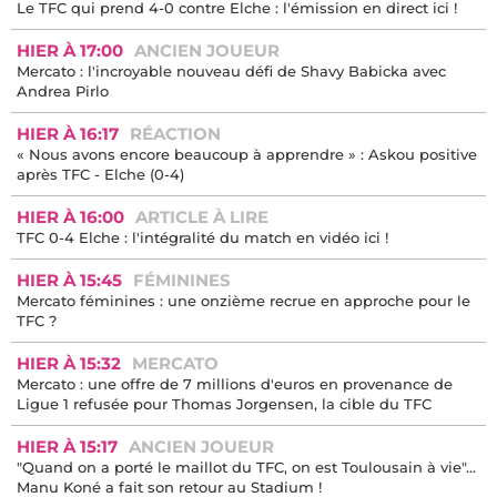
HIER À 21:48
ANCIEN JOUEUR
Stade Rennais : « des débuts pénibles » pour Cresswell
HIER À 21:33
INFO
AS Monaco : ciblé après son terrible tacle, Mawissa peut
compter sur Restes
HIER À 20:10
VIDÉO
Le TFC qui prend 4-0 contre Elche : l'émission en direct ici !
HIER À 17:00
ANCIEN JOUEUR
Mercato : l'incroyable nouveau défi de Shavy Babicka avec
Andrea Pirlo
HIER À 16:17
RÉACTION
« Nous avons encore beaucoup à apprendre » : Askou positive
après TFC - Elche (0-4)
HIER À 16:00
ARTICLE À LIRE
TFC 0-4 Elche : l'intégralité du match en vidéo ici !
HIER À 15:45
FÉMININES
Mercato féminines : une onzième recrue en approche pour le
TFC ?