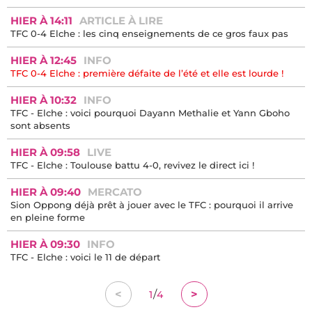
HIER À 15:32
MERCATO
Mercato : une offre de 7 millions d'euros en provenance de
Ligue 1 refusée pour Thomas Jorgensen, la cible du TFC
HIER À 15:17
ANCIEN JOUEUR
"Quand on a porté le maillot du TFC, on est Toulousain à vie"...
Manu Koné a fait son retour au Stadium !
HIER À 14:11
ARTICLE À LIRE
TFC 0-4 Elche : les cinq enseignements de ce gros faux pas
HIER À 12:45
INFO
TFC 0-4 Elche : première défaite de l’été et elle est lourde !
HIER À 10:32
INFO
TFC - Elche : voici pourquoi Dayann Methalie et Yann Gboho
sont absents
HIER À 09:58
LIVE
TFC - Elche : Toulouse battu 4-0, revivez le direct ici !
HIER À 09:40
MERCATO
Sion Oppong déjà prêt à jouer avec le TFC : pourquoi il arrive