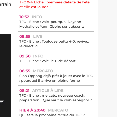
TFC 0-4 Elche : première défaite de l’été
rrain
et elle est lourde !
10:32
INFO
TFC - Elche : voici pourquoi Dayann
Methalie et Yann Gboho sont absents
09:58
LIVE
TFC - Elche : Toulouse battu 4-0, revivez
le direct ici !
09:30
INFO
TFC - Elche : voici le 11 de départ
08:55
MERCATO
Sion Oppong déjà prêt à jouer avec le TFC
: pourquoi il arrive en pleine forme
08:21
ARTICLE À LIRE
TFC - Elche : mercato, nouveau coach,
préparation… Que vaut le club espagnol ?
HIER À 20:40
MERCATO
Qui sera la prochaine recrue du TFC ?