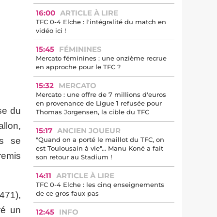
16:00
ARTICLE À LIRE
TFC 0-4 Elche : l'intégralité du match en
vidéo ici !
15:45
FÉMININES
Mercato féminines : une onzième recrue
en approche pour le TFC ?
15:32
MERCATO
Mercato : une offre de 7 millions d'euros
en provenance de Ligue 1 refusée pour
ise du
Thomas Jorgensen, la cible du TFC
allon,
15:17
ANCIEN JOUEUR
"Quand on a porté le maillot du TFC, on
ns se
est Toulousain à vie"... Manu Koné a fait
 remis
son retour au Stadium !
14:11
ARTICLE À LIRE
TFC 0-4 Elche : les cinq enseignements
de ce gros faux pas
471),
ré un
12:45
INFO