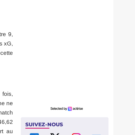
tre 9,
s xG,
cette
fois,
ne ne
match
46,62
SUIVEZ-NOUS
rt au