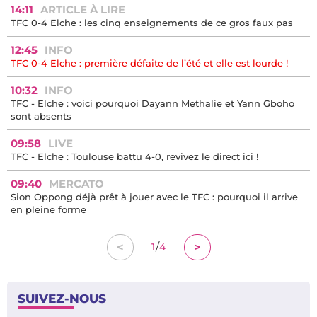
14:11
ARTICLE À LIRE
TFC 0-4 Elche : les cinq enseignements de ce gros faux pas
12:45
INFO
TFC 0-4 Elche : première défaite de l’été et elle est lourde !
10:32
INFO
TFC - Elche : voici pourquoi Dayann Methalie et Yann Gboho
sont absents
09:58
LIVE
TFC - Elche : Toulouse battu 4-0, revivez le direct ici !
09:40
MERCATO
Sion Oppong déjà prêt à jouer avec le TFC : pourquoi il arrive
en pleine forme
/
<
>
1
4
SUIVEZ-NOUS