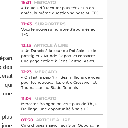
18:31
MERCATO
« J'aurais dû recruter plus tôt » : un an
après, la même question se pose au TFC
17:43
SUPPORTERS
Voici le nouveau nombre d'abonnés au
TFC !
13:15
ARTICLE À LIRE
« Un Danois à la cour du Roi Soleil » : le
prestigieux Mundo Deportivo consacre
épart
une page entière à Jens Berthel Askou
ne des
12:23
MERCATO
perait
« On fait la paix ? » : des millions de vues
pour les retrouvailles entre Cresswell et
r qui
Thomasson au Stade Rennais
s une
11:04
MERCATO
Mercato : Bologne ne veut plus de Thijs
Dallinga, une opportunité à saisir ?
 plus
07:30
ARTICLE À LIRE
 joue
Cinq choses à savoir sur Sion Oppong, le