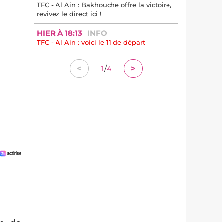
TFC - Al Ain : Bakhouche offre la victoire,
revivez le direct ici !
HIER À 18:13
INFO
TFC - Al Ain : voici le 11 de départ
/
<
>
1
4