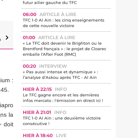
futur ailier gauche du TFC
06:00
ARTICLE À LIRE
TFC 1-0 Al Ain : les cinq enseignements
de cette nouvelle victoire
01:00
ARTICLE À LIRE
n
« Le TFC doit devenir le Brighton ou le
Brentford français » : le projet de Cloarec
emballe l'After Foot (RMC)
00:20
INTERVIEW
« Pas aussi intense et dynamique » :
l’analyse d’Askou après TFC - Al Ain
mium :
HIER À 22:15
INFO
h45.
Le TFC gagne encore et les dernières
infos mercato : l'émission en direct ici !
diapro
HIER À 21:01
INFO
ns la
TFC 1-0 Al Ain : une deuxième victoire
+ doit
consécutive !
HIER À 18:40
LIVE