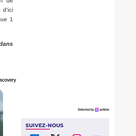
an de
d’ici
gue 1
 dans
SUIVEZ-NOUS