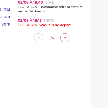
05/08 À 18:40
LIVE
TFC - Al Ain : Bakhouche offre la victoire,
u par
revivez le direct ici !
si par
05/08 À 18:13
INFO
e sent
TFC - Al Ain : voici le 11 de départ
/
<
>
1
4