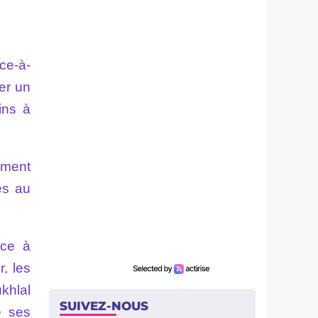
ace-à-
er un
ins à
aiment
es au
ace à
, les
khlal
SUIVEZ-NOUS
e ses