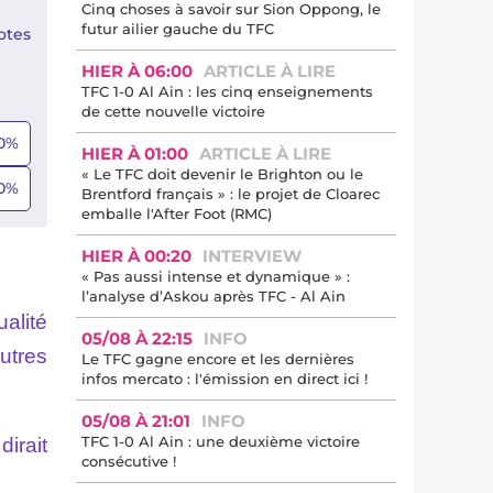
Cinq choses à savoir sur Sion Oppong, le
futur ailier gauche du TFC
otes
HIER À 06:00
ARTICLE À LIRE
TFC 1-0 Al Ain : les cinq enseignements
de cette nouvelle victoire
0
%
HIER À 01:00
ARTICLE À LIRE
« Le TFC doit devenir le Brighton ou le
0
%
Brentford français » : le projet de Cloarec
emballe l'After Foot (RMC)
HIER À 00:20
INTERVIEW
« Pas aussi intense et dynamique » :
l’analyse d’Askou après TFC - Al Ain
ualité
05/08 À 22:15
INFO
utres
Le TFC gagne encore et les dernières
infos mercato : l'émission en direct ici !
05/08 À 21:01
INFO
TFC 1-0 Al Ain : une deuxième victoire
irait
consécutive !