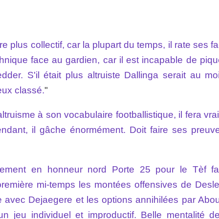
re plus collectif, car la plupart du temps, il rate ses f
hnique face au gardien, car il est incapable de piqu
r. S'il était plus altruiste Dallinga serait au mo
eux classé.
"
'altruisme à son vocabulaire footballistique, il fera vr
endant, il gâche énormément. Doit faire ses preuv
ellement en honneur nord Porte 25 pour le Tèf f
première mi-temps les montées offensives de Desler
 avec Dejaegere et les options annihilées par Abou
 jeu individuel et improductif. Belle mentalité d