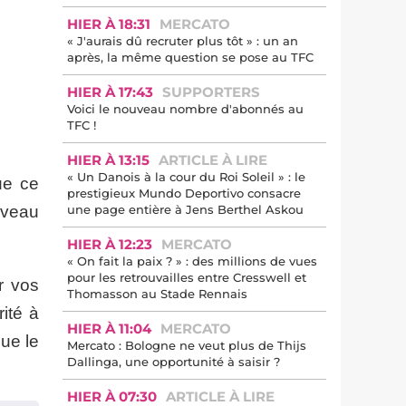
HIER À 18:31
MERCATO
« J'aurais dû recruter plus tôt » : un an
après, la même question se pose au TFC
HIER À 17:43
SUPPORTERS
Voici le nouveau nombre d'abonnés au
TFC !
HIER À 13:15
ARTICLE À LIRE
« Un Danois à la cour du Roi Soleil » : le
ue ce
prestigieux Mundo Deportivo consacre
uveau
une page entière à Jens Berthel Askou
HIER À 12:23
MERCATO
« On fait la paix ? » : des millions de vues
pour les retrouvailles entre Cresswell et
r vos
Thomasson au Stade Rennais
ité à
HIER À 11:04
MERCATO
ue le
Mercato : Bologne ne veut plus de Thijs
Dallinga, une opportunité à saisir ?
HIER À 07:30
ARTICLE À LIRE