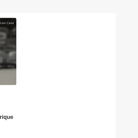
Leo Casa
rique