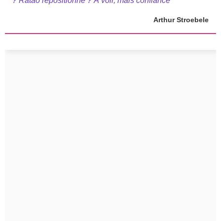
? Ratão repositionné ? À voir, mais confiance
Arthur Stroebele