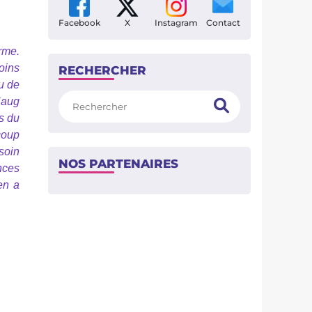
Facebook
X
Instagram
Contact
rme.
oins
RECHERCHER
eu de
Rechercher
Haug
s du
coup
soin
NOS PARTENAIRES
nces
en a