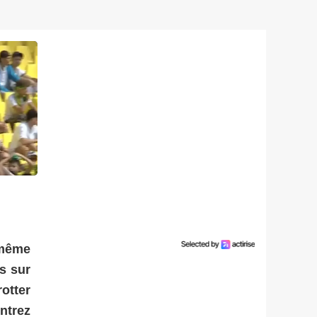
 même
s sur
rotter
ntrez