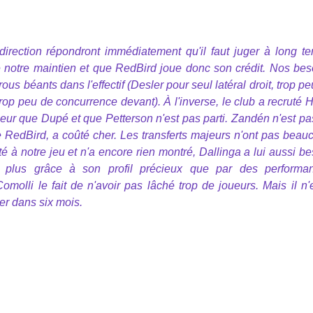
direction répondront immédiatement qu'il faut juger à long te
e notre maintien et que RedBird joue donc son crédit. Nos bes
ous béants dans l'effectif (Desler pour seul latéral droit, trop p
trop peu de concurrence devant). À l'inverse, le club a recruté 
lleur que Dupé et que Petterson n'est pas parti. Zandén n'est pa
lle RedBird, a coûté cher. Les transferts majeurs n'ont pas beau
 à notre jeu et n'a encore rien montré, Dallinga a lui aussi be
s plus grâce à son profil précieux que par des performa
molli le fait de n'avoir pas lâché trop de joueurs. Mais il n'
er dans six mois.