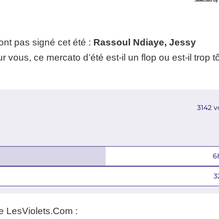
nt pas signé cet été :
Rassoul Ndiaye, Jessy
 vous, ce mercato d’été est-il un flop ou est-il trop tô
3142
v
6
3
te LesViolets.Com :