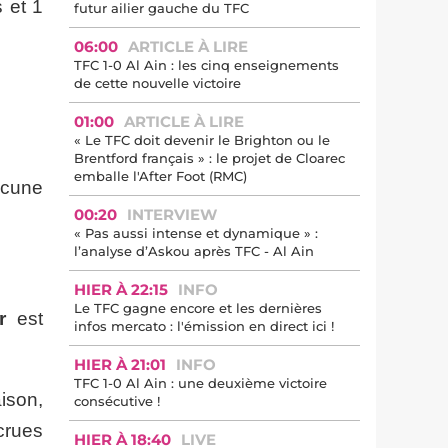
 et 1
futur ailier gauche du TFC
06:00
ARTICLE À LIRE
TFC 1-0 Al Ain : les cinq enseignements
de cette nouvelle victoire
01:00
ARTICLE À LIRE
« Le TFC doit devenir le Brighton ou le
Brentford français » : le projet de Cloarec
emballe l'After Foot (RMC)
ucune
00:20
INTERVIEW
« Pas aussi intense et dynamique » :
l’analyse d’Askou après TFC - Al Ain
HIER À 22:15
INFO
Le TFC gagne encore et les dernières
r
est
infos mercato : l'émission en direct ici !
HIER À 21:01
INFO
TFC 1-0 Al Ain : une deuxième victoire
aison,
consécutive !
crues
HIER À 18:40
LIVE