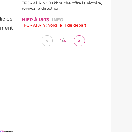
TFC - Al Ain : Bakhouche offre la victoire,
revivez le direct ici !
icles
HIER À 18:13
INFO
TFC - Al Ain : voici le 11 de départ
ement
/
<
>
1
4