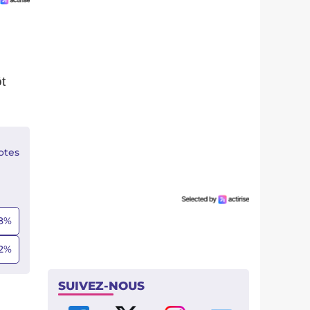
t
otes
8
%
2
%
SUIVEZ-NOUS