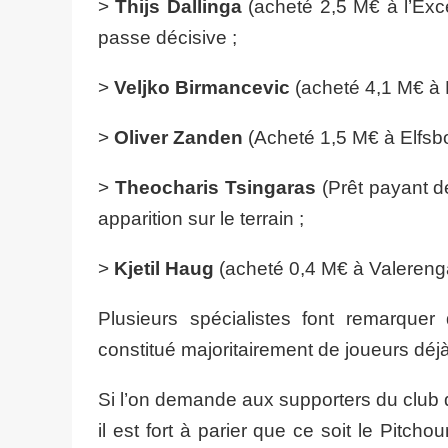
>
Thijs Dallinga
(acheté 2,5 M€ à l’Exce
passe décisive ;
>
Veljko Birmancevic
(acheté 4,1 M€ à 
>
Oliver Zanden
(Acheté 1,5 M€ à Elfsbo
>
Theocharis Tsingaras
(Prêt payant d
apparition sur le terrain ;
>
Kjetil Haug
(acheté 0,4 M€ à Valerenga)
Plusieurs spécialistes font remarque
constitué majoritairement de joueurs déj
Si l’on demande aux supporters du club qu
il est fort à parier que ce soit le Pitcho