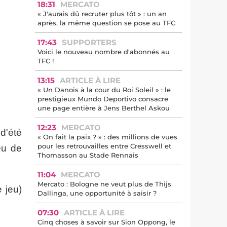
18:31
MERCATO
« J'aurais dû recruter plus tôt » : un an
après, la même question se pose au TFC
17:43
SUPPORTERS
Voici le nouveau nombre d'abonnés au
TFC !
13:15
ARTICLE À LIRE
« Un Danois à la cour du Roi Soleil » : le
prestigieux Mundo Deportivo consacre
une page entière à Jens Berthel Askou
12:23
MERCATO
 d'été
« On fait la paix ? » : des millions de vues
pour les retrouvailles entre Cresswell et
eu de
Thomasson au Stade Rennais
11:04
MERCATO
Mercato : Bologne ne veut plus de Thijs
 jeu)
Dallinga, une opportunité à saisir ?
07:30
ARTICLE À LIRE
Cinq choses à savoir sur Sion Oppong, le