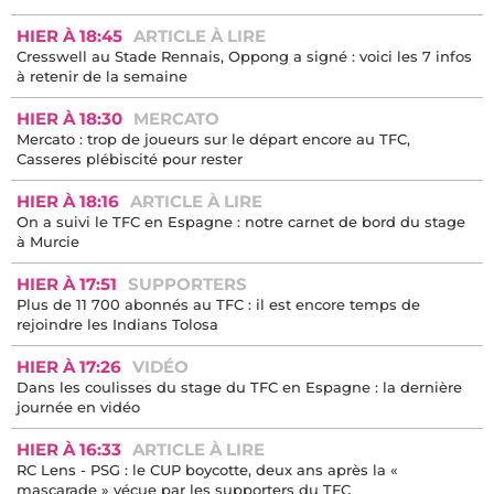
HIER À 18:45
ARTICLE À LIRE
Cresswell au Stade Rennais, Oppong a signé : voici les 7 infos
à retenir de la semaine
HIER À 18:30
MERCATO
Mercato : trop de joueurs sur le départ encore au TFC,
Casseres plébiscité pour rester
HIER À 18:16
ARTICLE À LIRE
On a suivi le TFC en Espagne : notre carnet de bord du stage
à Murcie
HIER À 17:51
SUPPORTERS
Plus de 11 700 abonnés au TFC : il est encore temps de
rejoindre les Indians Tolosa
HIER À 17:26
VIDÉO
Dans les coulisses du stage du TFC en Espagne : la dernière
journée en vidéo
HIER À 16:33
ARTICLE À LIRE
RC Lens - PSG : le CUP boycotte, deux ans après la «
mascarade » vécue par les supporters du TFC