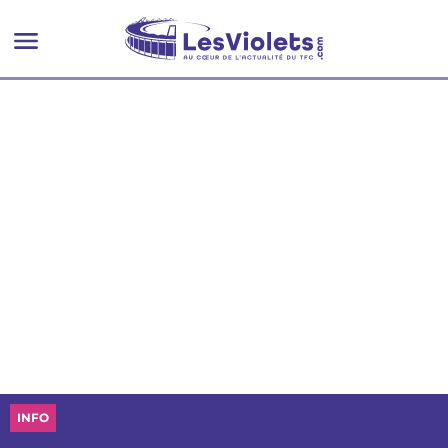
Midtjylland, l'ex club de
Nicolaisen
INFO