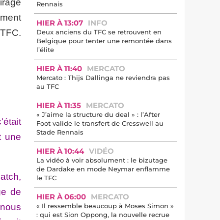
virage
Rennais
ement
HIER À 13:07
INFO
u TFC.
Deux anciens du TFC se retrouvent en
Belgique pour tenter une remontée dans
l’élite
HIER À 11:40
MERCATO
Mercato : Thijs Dallinga ne reviendra pas
au TFC
HIER À 11:35
MERCATO
« J’aime la structure du deal » : l’After
était
Foot valide le transfert de Cresswell au
Stade Rennais
t une
HIER À 10:44
VIDÉO
La vidéo à voir absolument : le bizutage
de Dardake en mode Neymar enflamme
match,
le TFC
ge de
HIER À 06:00
MERCATO
 nous
« Il ressemble beaucoup à Moses Simon »
: qui est Sion Oppong, la nouvelle recrue