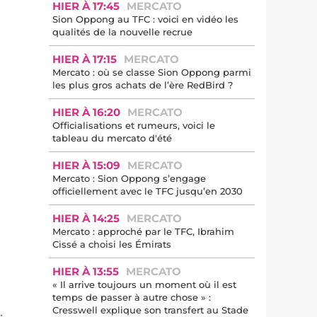
HIER À 17:45
MERCATO
Sion Oppong au TFC : voici en vidéo les
qualités de la nouvelle recrue
HIER À 17:15
MERCATO
Mercato : où se classe Sion Oppong parmi
les plus gros achats de l’ère RedBird ?
HIER À 16:20
MERCATO
Officialisations et rumeurs, voici le
tableau du mercato d'été
HIER À 15:09
MERCATO
Mercato : Sion Oppong s’engage
officiellement avec le TFC jusqu’en 2030
HIER À 14:25
MERCATO
Mercato : approché par le TFC, Ibrahim
Cissé a choisi les Émirats
HIER À 13:55
MERCATO
« Il arrive toujours un moment où il est
temps de passer à autre chose » :
Cresswell explique son transfert au Stade