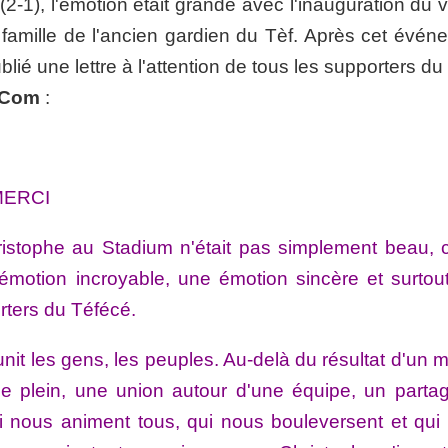
2-1), l'émotion était grande avec l'inauguration du 
famille de l'ancien gardien du Tèf. Après cet évén
blié une lettre à l'attention de tous les supporters d
.Com
:
 MERCI
stophe au Stadium n'était pas simplement beau, c'
émotion incroyable, une émotion sincère et surtou
rters du Téfécé.
i unit les gens, les peuples. Au-delà du résultat d'un 
e plein, une union autour d'une équipe, un parta
i nous animent tous, qui nous bouleversent et qui