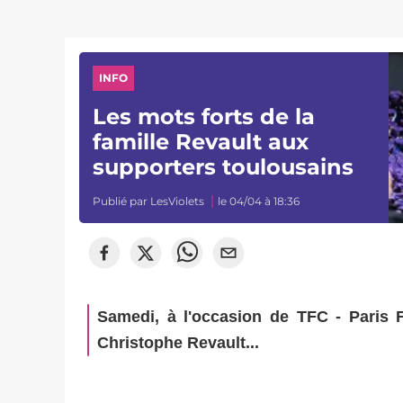
INFO
Les mots forts de la
famille Revault aux
supporters toulousains
Publié par
LesViolets
le 04/04 à 18:36
Samedi, à l'occasion de TFC - Paris F
Christophe Revault...