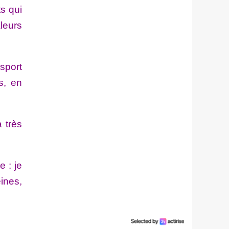
s qui
leurs
sport
s, en
 très
 : je
eines,